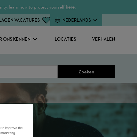
ity, learn how to protect yourself
here.
LAGEN VACATURES
NEDERLANDS
R ONS KENNEN
LOCATIES
VERHALEN
Zoeken
e to improve the
r marketing