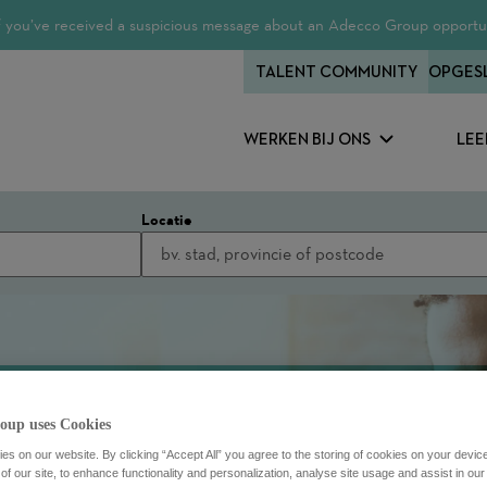
 If you’ve received a suspicious message about an Adecco Group opportun
TALENT COMMUNITY
OPGES
WERKEN BIJ ONS
LEE
Locatie
oup uses Cookies
s on our website. By clicking “Accept All” you agree to the storing of cookies on your devic
f our site, to enhance functionality and personalization, analyse site usage and assist in ou