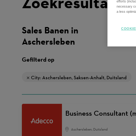
Zoekresultaten
efforts (incl
necessary coo
a less optim
Sales Banen in
COOKIE
Aschersleben
Gefilterd op
City: Aschersleben, Saksen-Anhalt, Duitsland
Business Consultant (
Aschersleben, Duitsland