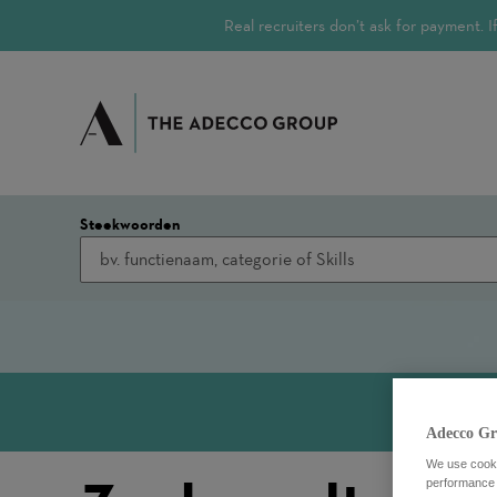
Real recruiters don’t ask for payment.
Steekwoorden
Adecco Gr
We use cookie
performance o