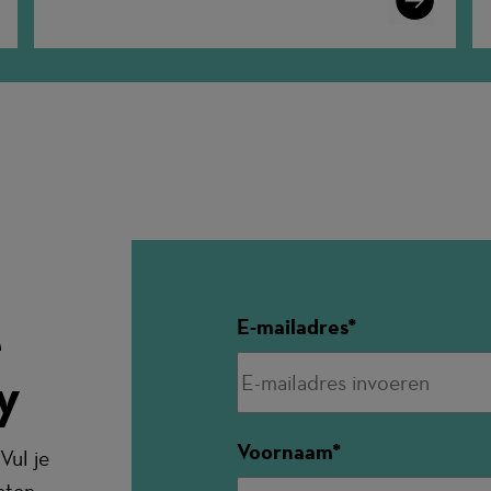
More
e
E-mailadres
y
Voornaam
Vul je