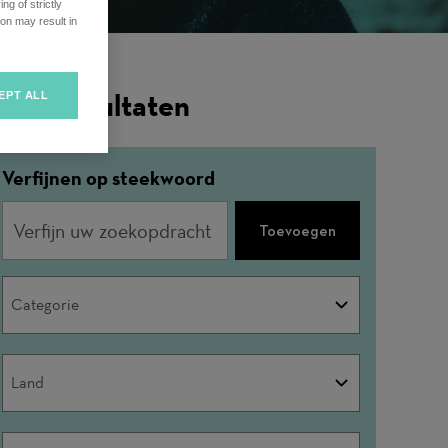
ng of strictly
on may result in
ilterresultaten
EPT ALL
Verfijnen op steekwoord
Toevoegen
Categorie
Categorie
Land
Land
Stad