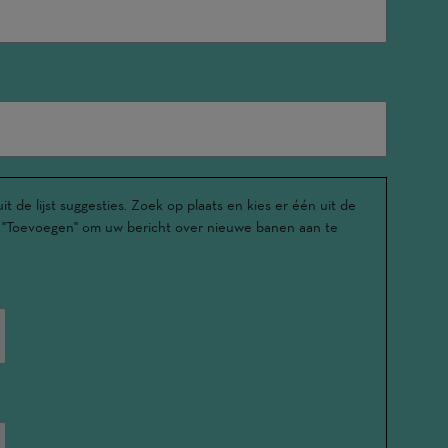
t de lijst suggesties. Zoek op plaats en kies er één uit de
u op "Toevoegen" om uw bericht over nieuwe banen aan te