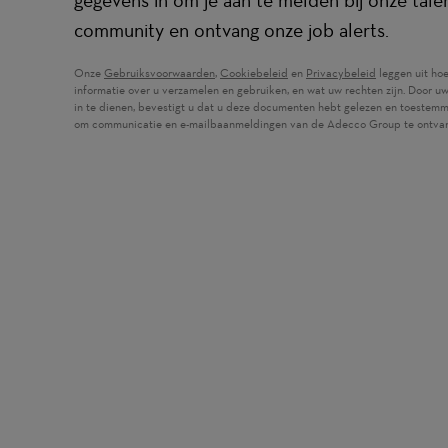
gegevens in om je aan te melden bij onze tale
community en ontvang onze job alerts.
Onze
Gebruiksvoorwaarden
(wordt in een nieuw venster geopend)
,
Cookiebeleid
(wordt in een nieuw venster ge
en
Privacybeleid
(wordt in een
leggen uit ho
informatie over u verzamelen en gebruiken, en wat uw rechten zijn. Door u
in te dienen, bevestigt u dat u deze documenten hebt gelezen en toestemm
om communicatie en e-mailbaanmeldingen van de Adecco Group te ontva