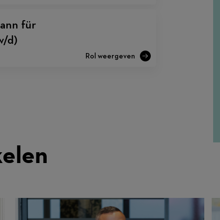
ann für
/d)
kelen