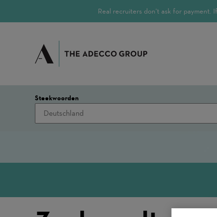
Real recruiters don’t ask for payment.
Steekwoorden