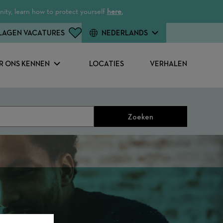
ity, learn how to protect yourself
here.
LAGEN VACATURES
NEDERLANDS
R ONS KENNEN
LOCATIES
VERHALEN
Zoeken