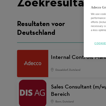
Zoekresultaten
Adecco Gr
We use cookie
performance o
Resultaten voor
efforts (incl
necessary coo
Deutschland
a less optim
COOKIE
Internal Controls Man
Düsseldorf, Duitsland
Sales Consultant (m/w
Bereich
Bonn, Duitsland