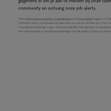
gegevens in om je aan te melden bij onze tale
community en ontvang onze job alerts.
Onze
Gebruiksvoorwaarden
(wordt in een nieuw venster geopend)
,
Cookiebeleid
(wordt in een nieuw venster ge
en
Privacybeleid
(wordt in een
leggen uit ho
informatie over u verzamelen en gebruiken, en wat uw rechten zijn. Door u
in te dienen, bevestigt u dat u deze documenten hebt gelezen en toestemm
om communicatie en e-mailbaanmeldingen van de Adecco Group te ontva