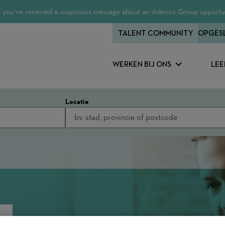
 If you’ve received a suspicious message about an Adecco Group opportun
TALENT COMMUNITY
OPGES
WERKEN BIJ ONS
LEE
Locatie