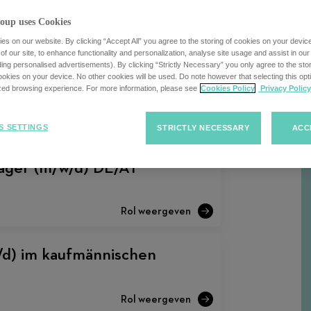
oup uses Cookies
s on our website. By clicking “Accept All” you agree to the storing of cookies on your devic
f our site, to enhance functionality and personalization, analyse site usage and assist in ou
Sorteren
Sorteren van
F
uding personalised advertisements). By clicking “Strictly Necessary” you only agree to the stori
kies on your device. No other cookies will be used. Do note however that selecting this opti
van
vacatures
ized browsing experience. For more information, please see
Cookies Policy
Privacy Policy
banen
S SETTINGS
STRICTLY NECESSARY
ACC
ager (m/w/d) DE/AT
/d) im kaufmännischen