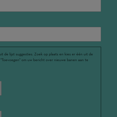
t de lijst suggesties. Zoek op plaats en kies er één uit de
u op "Toevoegen" om uw bericht over nieuwe banen aan te