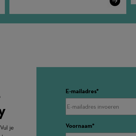
More
e
E-mailadres
y
Voornaam
Vul je