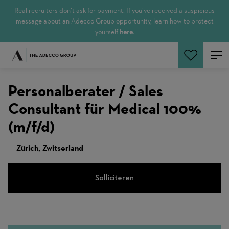
Real recruiters don’t ask for payment. If you’ve received a suspicious
message about an Adecco Group opportunity, learn how to protect
yourself
here.
Zoeken
Personalberater / Sales
Consultant für Medical 100%
(m/f/d)
Zürich, Zwitserland
Solliciteren