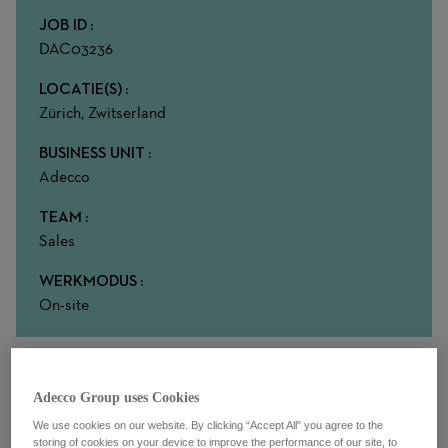
JOB ID
DAC03236
LOCATIE(S)
Zürich, Zwitserland
BUSINESS UNIT
Adecco
TEAM
Sales
WERKMODUS
On-site
Über deine Rolle bei uns
Adecco Group uses Cookies
Sales trifft Recruiting – Deine Bühne beim Marktführer!
We use cookies on our website. By clicking “Accept All” you agree to the
storing of cookies on your device to improve the performance of our site, to