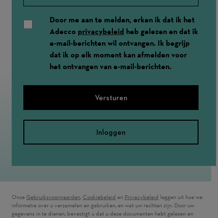
Door me aan te melden, erken ik dat ik het
Adecco
privacybeleid
heb gelezen en dat ik
e-mail-berichten wil ontvangen. Ik begrijp
dat ik op elk moment kan afmelden voor
het ontvangen van e-mail-berichten.
Versturen
Inloggen
Onze
Gebruiksvoorwaarden
(wordt in een nieuw venster geopend)
,
Cookiebeleid
(wordt in een nieuw venster geopend)
en
Privacybeleid
(wordt in een nieuw ven
leggen uit hoe we
informatie over u verzamelen en gebruiken, en wat uw rechten zijn. Door uw
gegevens in te dienen, bevestigt u dat u deze documenten hebt gelezen en