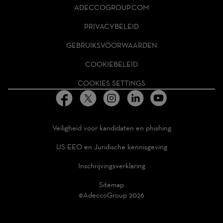
ADECCO
ADECCOGROUP.COM
GROUP
HOMEPAGE
PRIVACYBELEID
GEBRUIKSVOORWAARDEN
COOKIEBELEID
COOKIES SETTINGS
Veiligheid voor kandidaten en phishing
US EEO en Juridische kennisgeving
Inschrijvingsverklaring
Sitemap
©AdeccoGroup 2026