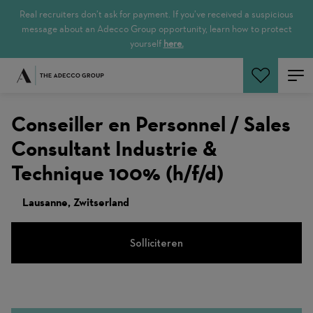
Real recruiters don’t ask for payment. If you’ve received a suspicious
message about an Adecco Group opportunity, learn how to protect
yourself
here.
Zoeken
Conseiller en Personnel / Sales
Consultant Industrie &
Technique 100% (h/f/d)
Lausanne, Zwitserland
Solliciteren