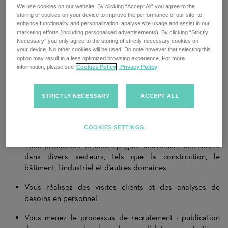
We use cookies on our website. By clicking “Accept All” you agree to the
du leader du marché !
storing of cookies on your device to improve the performance of our site, to
enhance functionality and personalization, analyse site usage and assist in our
Vous avez une fibre commerciale, un sens aigu des relations
marketing efforts (including personalised advertisements). By clicking “Strictly
humaines et souhaitez avoir un réel impact dans le domaine
Necessary” you only agree to the storing of strictly necessary cookies on
du recrutement ? Alors nous vous recherchons comme Sales
your device. No other cookies will be used. Do note however that selecting this
option may result in a less optimized browsing experience. For more
Consultant pour notre équipe à Lausanne.
information, please see
Cookies Policy
Privacy Policy
Chez nous, vous prenez en charge l’ensemble du processus de
recrutement à 360° : de l’acquisition de nouveaux clients
STRICTLY NECESSARY
ACCEPT ALL
jusqu’au placement de candidat·e·s, en passant par le suivi et
la fidélisation.
COOKIES SETTINGS
Vos responsabilités
Vous prospectez et accompagnez activement des clients
dans divers secteurs, tels que la construction, le
bâtiment, l’industriel et d’autres domaines
Vous réalisez des visites clients et des analyses de
besoins en personnel
Vous menez le processus de recrutement : publication