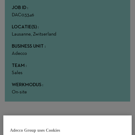
JOB ID
DAC03346
LOCATIE(S)
Lausanne, Zwitserland
BUSINESS UNIT
Adecco
TEAM
Sales
WERKMODUS
On-site
À propos de votre rôle chez nous
Le monde de la vente et celui du recrutement se rencontrent –
Adecco Group uses Cookies
et vous avez l’opportunité de jouer un rôle important au sein