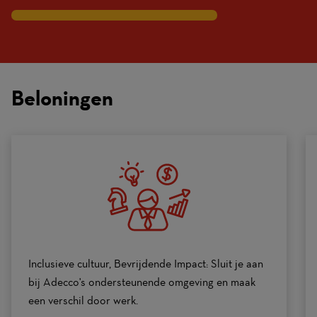
7
Traits
are
on
Beloningen
a
scale
of
0
to
10
Inclusieve cultuur, Bevrijdende Impact: Sluit je aan
bij Adecco's ondersteunende omgeving en maak
een verschil door werk.