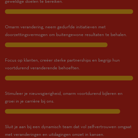
geweldige doelen te bereiken.
Expert)
10
Omarm verandering, neem gedurfde initiatieven met
doorzettingsvermogen om buitengewone resultaten te behalen.
8
Focus op klanten, creëer sterke partnerships en begrijp hun
voortdurend veranderende behoeften.
10
Stimuleer je nieuwsgierigheid, omarm voortdurend bijleren en
groei in je carrière bij ons.
9
Sluit je aan bij een dynamisch team dat vol zelfvertrouwen omgaat
met veranderingen en uitdagingen omzet in kansen.