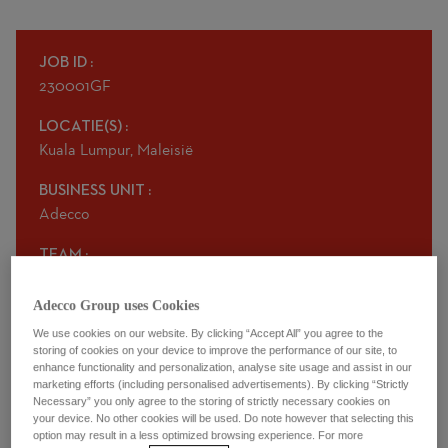
JOB ID
230001GF
LOCATIE(S)
Kuala Lumpur, Maleisië
BUSINESS UNIT
Adecco
TEAM
Human Resources
Adecco Group uses Cookies
We use cookies on our website. By clicking “Accept All” you agree to the
storing of cookies on your device to improve the performance of our site, to
The Opportunity
enhance functionality and personalization, analyse site usage and assist in our
marketing efforts (including personalised advertisements). By clicking “Strictly
Necessary” you only agree to the storing of strictly necessary cookies on
Adecco, the leading global workforce solutions provider,
your device. No other cookies will be used. Do note however that selecting this
is looking for a recruitment consultant
option may result in a less optimized browsing experience. For more