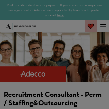
Real recruiters don’t ask for payment. If you’ve received a suspicious
message about an Adecco Group opportunity, learn how to protect
yourself
here.
Zoeken
Recruitment Consultant - Perm
/ Staffing&Outsourcing