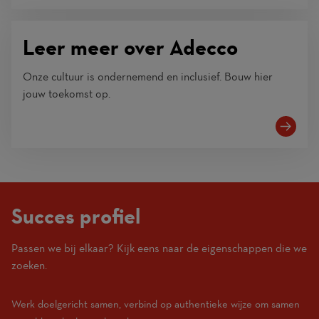
Leer meer over Adecco
Onze cultuur is ondernemend en inclusief. Bouw hier
jouw toekomst op.
Succes profiel
Passen we bij elkaar? Kijk eens naar de eigenschappen die we
(1
zoeken.
Beginner
–
Werk doelgericht samen, verbind op authentieke wijze om samen
10