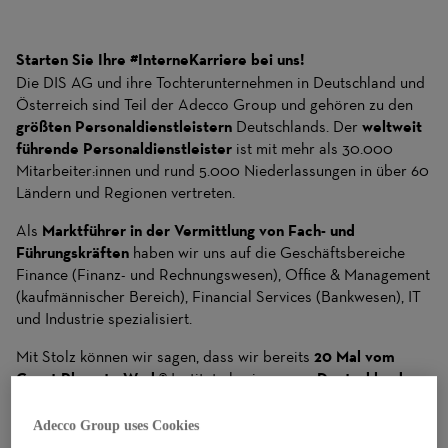
Starten Sie Ihre #InterneKarriere bei uns!
Die DIS AG und ihre Tochterunternehmen in Deutschland und
Österreich sind Teil der Adecco Group und gehören zu den
größten Personaldienstleistern
Deutschlands. Der
weltweit
führende Personaldienstleister
ist mit mehr als 30.000
Mitarbeiter:innen und rund 5.000 Niederlassungen in über 60
Ländern und Regionen vertreten.
Als
Marktführer in der Vermittlung von Fach- und
Führungskräften
haben wir uns auf die Geschäftsbereiche
Finance (Finanz- und Rechnungswesen), Office & Management
(kaufmännischer Bereich), Financial Services (Bankwesen), IT
und Industrie spezialisiert.
Mit Stolz können wir sagen, dass wir bereits
20 Mal vom
Great Place to Work®
Institut als einer von
„Deutschlands
Besten Arbeitgebern“
ausgezeichnet wurden. Und das nicht
ohne Grund: Denn damit unsere Mitarbeiter:innen täglich bei
Adecco Group uses Cookies
unseren Kund:innen ihr Bestes geben können, geben wir Ihnen