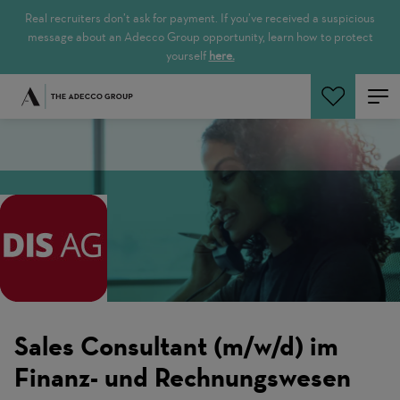
Real recruiters don’t ask for payment. If you’ve received a suspicious
message about an Adecco Group opportunity, learn how to protect
yourself
here.
Zoeken
Sales Consultant (m/w/d) im
Finanz- und Rechnungswesen