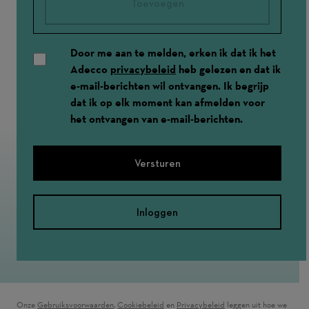
Toevoegen
Door me aan te melden, erken ik dat ik het
Adecco
privacybeleid
heb gelezen en dat ik
e-mail-berichten wil ontvangen. Ik begrijp
dat ik op elk moment kan afmelden voor
het ontvangen van e-mail-berichten.
Versturen
Inloggen
Onze
Gebruiksvoorwaarden
(wordt in een nieuw venster geopend)
,
Cookiebeleid
(wordt in een nieuw venster geopend)
en
Privacybeleid
(wordt in een nieuw ven
leggen uit hoe we