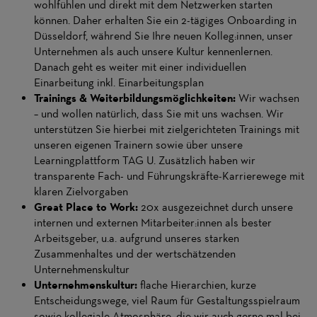
wohlfühlen und direkt mit dem Netzwerken starten
können. Daher erhalten Sie ein 2-tägiges Onboarding in
Düsseldorf, während Sie Ihre neuen Kolleg:innen, unser
Unternehmen als auch unsere Kultur kennenlernen.
Danach geht es weiter mit einer individuellen
Einarbeitung inkl. Einarbeitungsplan
Trainings & Weiterbildungsmöglichkeiten:
Wir wachsen
– und wollen natürlich, dass Sie mit uns wachsen. Wir
unterstützen Sie hierbei mit zielgerichteten Trainings mit
unseren eigenen Trainern sowie über unsere
Learningplattform TAG U. Zusätzlich haben wir
transparente Fach- und Führungskräfte-Karrierewege mit
klaren Zielvorgaben
Great Place to Work:
20x ausgezeichnet durch unsere
internen und externen Mitarbeiter:innen als bester
Arbeitsgeber, u.a. aufgrund unseres starken
Zusammenhaltes und der wertschätzenden
Unternehmenskultur
Unternehmenskultur:
flache Hierarchien, kurze
Entscheidungswege, viel Raum für Gestaltungsspielraum
sowie kollegiale Atmosphäre, die wir auch gerne mal bei