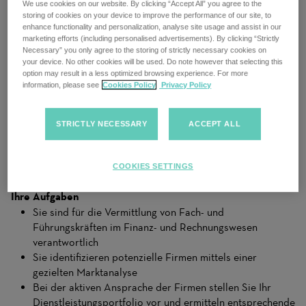
We use cookies on our website. By clicking “Accept All” you agree to the
die beste Unterstützung. Die Auszeichnung ist für uns Ehre
storing of cookies on your device to improve the performance of our site, to
und Ansporn zugleich, für Kund:innen und Mitarbeiter:innen
enhance functionality and personalization, analyse site usage and assist in our
marketing efforts (including personalised advertisements). By clicking “Strictly
immer besser zu werden.
Necessary” you only agree to the storing of strictly necessary cookies on
your device. No other cookies will be used. Do note however that selecting this
In der Position als
Sales Consultant (m/w/d) in Düsseldorf
option may result in a less optimized browsing experience. For more
stehen Sie stetig mit den verschiedensten
Firmenkunden aus
information, please see
Cookies Policy
Privacy Policy
dem Finanz- und Rechnungswesen
im Kontakt. Sie sind ein
wichtiger Bestandteil der DIS AG und bringen gemeinsam mit
STRICTLY NECESSARY
ACCEPT ALL
unserem Recruiting Team, Firmen und Bewerber:innen
zusammen.
COOKIES SETTINGS
Starten Sie Ihre #InterneKarriere bei uns!
Ihre Aufgaben
Sie sind für die Vermittlung von Fach- und
Führungskräften im Finanz- und Rechnungswesen
verantwortlich
Sie identifizieren potenzielle Firmen mittels einer
gezielten Marktanalyse
Bei der aktiven Ansprache der Firmen stellen Sie Ihr
Dienstleistungsportfolio vor und ermitteln entsprechende