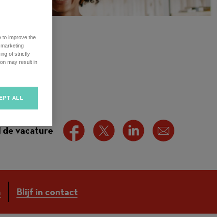
e to improve the
r marketing
ng of strictly
on may result in
EPT ALL
 de vacature
n
Blijf in contact