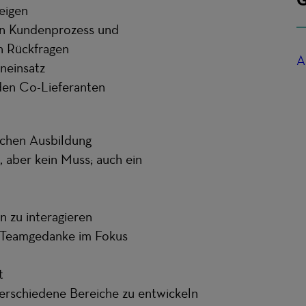
eigen
en Kundenprozess und
en Rückfragen
A
neinsatz
den Co-Lieferanten
schen Ausbildung
 aber kein Muss; auch ein
n zu interagieren
 Teamgedanke im Fokus
t
verschiedene Bereiche zu entwickeln