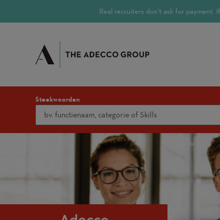
Real recruiters don’t ask for payment.
Steekwoorden