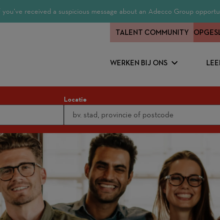
 If you’ve received a suspicious message about an Adecco Group opportun
TALENT COMMUNITY
OPGES
WERKEN BIJ ONS
LEE
Locatie