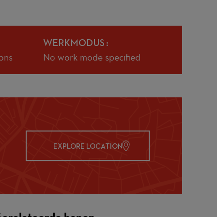
WERKMODUS
ons
No work mode specified
EXPLORE LOCATION
erelateerde banen