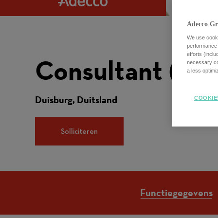
Adecco Gr
We use cookie
performance o
efforts (incl
Consultant (m/
necessary coo
a less optim
Duisburg, Duitsland
COOKIE
Solliciteren
Functiegegevens