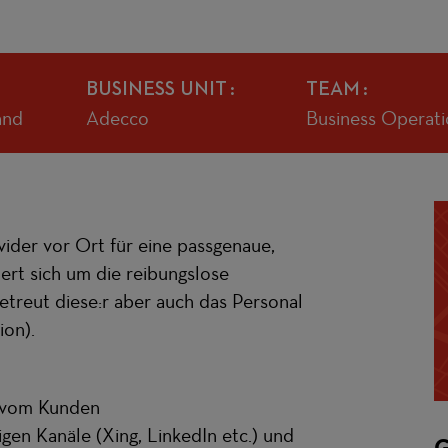
BUSINESS UNIT
TEAM
and
Adecco
Business Operati
vider vor Ort für eine passgenaue,
rt sich um die reibungslose
betreut
diese:r
aber auch das Personal
ion).
n vom Kunden
gen Kanäle (Xing, LinkedIn etc.) und
G