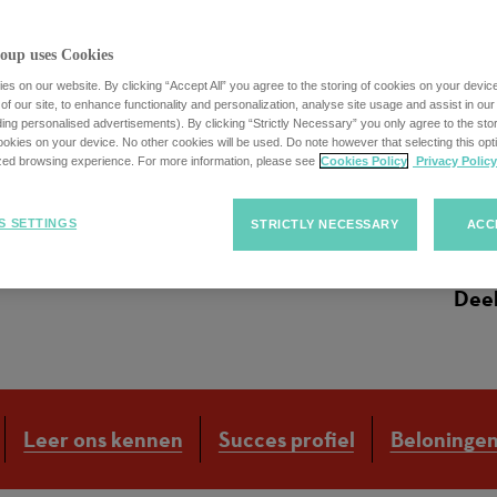
oup uses Cookies
s on our website. By clicking “Accept All” you agree to the storing of cookies on your devic
f our site, to enhance functionality and personalization, analyse site usage and assist in ou
uding personalised advertisements). By clicking “Strictly Necessary” you only agree to the stori
w/d)
kies on your device. No other cookies will be used. Do note however that selecting this opti
ized browsing experience. For more information, please see
Cookies Policy
Privacy Policy
S SETTINGS
STRICTLY NECESSARY
ACC
Deel
Leer ons kennen
Succes profiel
Beloninge