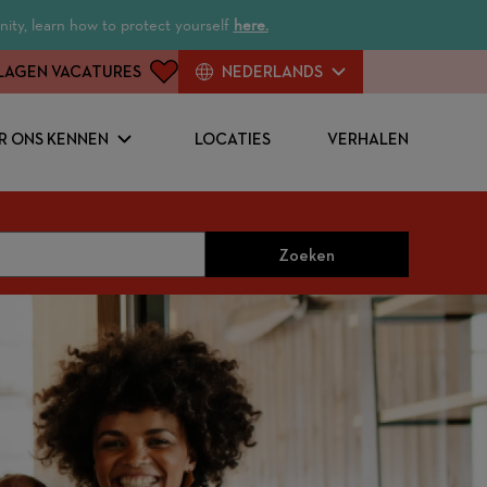
ity, learn how to protect yourself
here.
LAGEN VACATURES
NEDERLANDS
R ONS KENNEN
LOCATIES
VERHALEN
Zoeken