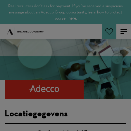
Real recruiters don’t ask for payment. If you’ve received a suspicious
message about an Adecco Group opportunity, learn how to protect
yourself
here.
Zoeken
Locatiegegevens