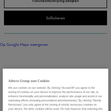
Functieomschrijving bekijken
Solliciteren
Op Google Maps weergeven
Adecco Group uses Cookies
We use cookies on our website. By clicking “Accept All” you agree to the
storing of cookies on your device to improve the performance of our site, to
enhance functionality and personalization, analyse site usage and assist in our
marketing efforts (including personalised advertisements). By clicking “Strictly
Necessary” you only agree to the storing of strictly necessary cookies on
your device. No other cookies will be used. Do note however that selecting this