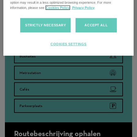
option may result in a less optimized browsing experience. For more
information, please see
Cookies Policy
Privacy Policy
Zoeken in de buurt
STRICTLY NECESSARY
ACCEPT ALL
Treinstations
COOKIES SETTINGS
Bushaltes
Metrostation
Cafés
Parkeerplaats
Routebeschrijving ophalen