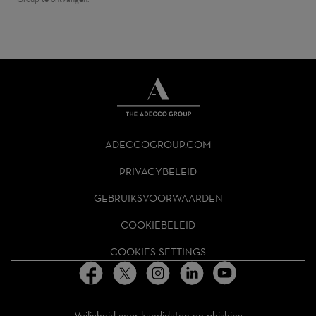
THE
ADECCO
ADECCOGROUP.COM
GROUP
HOMEPAGE
PRIVACYBELEID
GEBRUIKSVOORWAARDEN
COOKIEBELEID
COOKIES SETTINGS
Veiligheid voor kandidaten en phishing