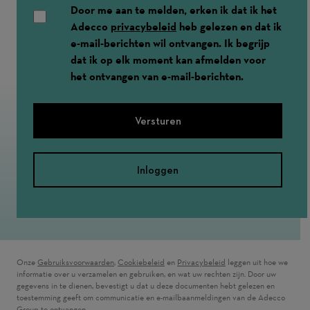
Door me aan te melden, erken ik dat ik het
Adecco
privacybeleid
heb gelezen en dat ik
e-mail-berichten wil ontvangen. Ik begrijp
dat ik op elk moment kan afmelden voor
het ontvangen van e-mail-berichten.
Versturen
Inloggen
Onze
Gebruiksvoorwaarden
(wordt in een nieuw venster geopend)
,
Cookiebeleid
(wordt in een nieuw venster geopend)
en
Privacybeleid
(wordt in een nieuw ven
leggen uit hoe we
informatie over u verzamelen en gebruiken, en wat uw rechten zijn. Door uw
gegevens in te dienen, bevestigt u dat u deze documenten hebt gelezen en
toestemming geeft om communicatie en e-mailbaanmeldingen van de Adecco
Group te ontvangen.