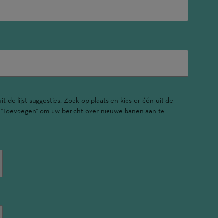
t de lijst suggesties. Zoek op plaats en kies er één uit de
u op "Toevoegen" om uw bericht over nieuwe banen aan te