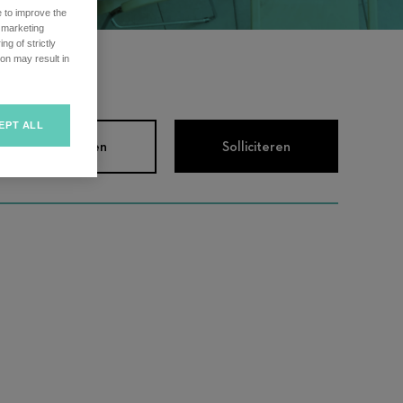
e to improve the
r marketing
ng of strictly
on may result in
EPT ALL
chrijving bekijken
Solliciteren