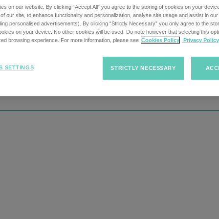
s on our website. By clicking “Accept All” you agree to the storing of cookies on your devic
f our site, to enhance functionality and personalization, analyse site usage and assist in ou
uding personalised advertisements). By clicking “Strictly Necessary” you only agree to the stori
kies on your device. No other cookies will be used. Do note however that selecting this opti
ized browsing experience. For more information, please see
Cookies Policy
Privacy Policy
S SETTINGS
STRICTLY NECESSARY
ACC
Functieoms