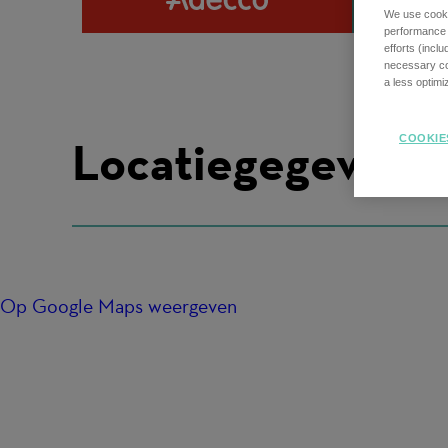
We use cookie
performance o
efforts (incl
necessary coo
a less optim
Locatiegegevens
COOKIE
Op Google Maps weergeven