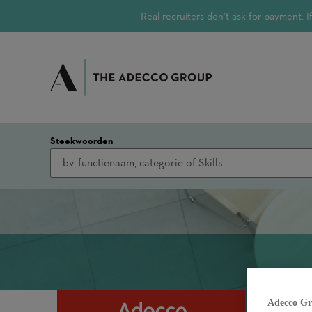
Real recruiters don’t ask for payment.
Steekwoorden
Adecco Gr