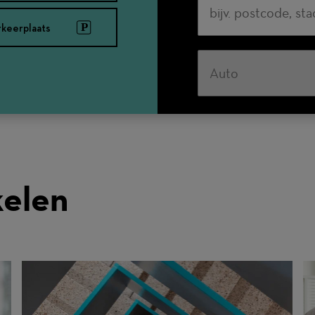
rkeerplaats
Vervoerswijze
kelen