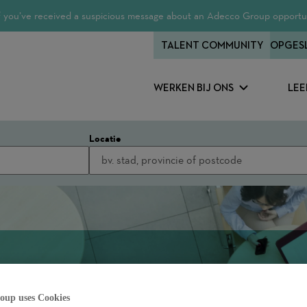
 If you’ve received a suspicious message about an Adecco Group opportun
TALENT COMMUNITY
OPGES
WERKEN BIJ ONS
LEE
Locatie
oup uses Cookies