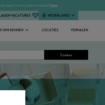
ity, learn how to protect yourself
here.
LAGEN VACATURES
NEDERLANDS
R ONS KENNEN
LOCATIES
VERHALEN
Zoeken