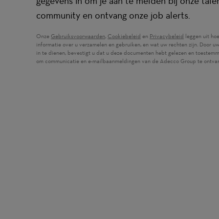
gegevens in om je aan te melden bij onze tale
community en ontvang onze job alerts.
Onze
Gebruiksvoorwaarden
(wordt in een nieuw venster geopend)
,
Cookiebeleid
(wordt in een nieuw venster ge
en
Privacybeleid
(wordt in een
leggen uit ho
informatie over u verzamelen en gebruiken, en wat uw rechten zijn. Door u
in te dienen, bevestigt u dat u deze documenten hebt gelezen en toestemm
om communicatie en e-mailbaanmeldingen van de Adecco Group te ontva