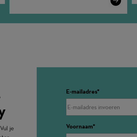
More
e
E-mailadres
y
Voornaam
Vul je