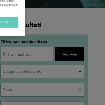
ng of strictly
on may result in
iltra i risultati
EPT ALL
Filtra per parola chiave
Aggiungi
Categoria
Categoria professionale
professionale
Paese
Paese
Città