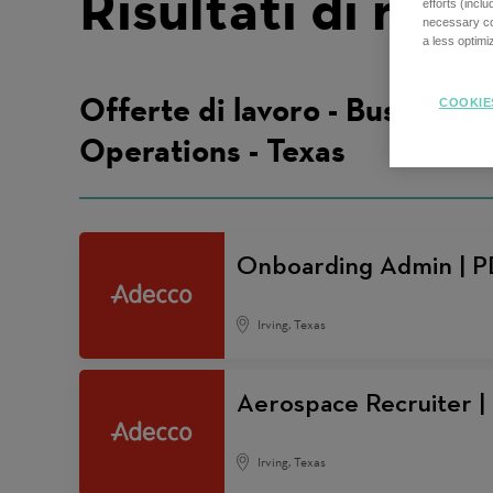
Risultati di rice
efforts (incl
necessary coo
a less optim
Offerte di lavoro - Business
COOKIE
Operations - Texas
Onboarding Admin | PD
Irving, Texas
Aerospace Recruiter |
Irving, Texas