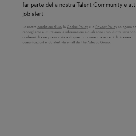
far parte della nostra Talent Community e atti
job alert.
Le nostre
condizioni d'uso
(si apre in una nuova finestra)
, la
Cookie Policy
(si apre in una nuova finestra)
e la
Privacy Policy
(si apre in u
spiegano c
raccogliamo e utilizziamo le informazioni e quali sono i tuoi diritti. Inviando 
confermi di aver preso visione di questi documenti e accetti di ricevere
comunicazioni e job alert via email da The Adecco Group.