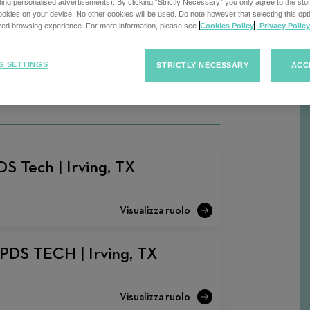
rca
uding personalised advertisements). By clicking “Strictly Necessary” you only agree to the stori
kies on your device. No other cookies will be used. Do note however that selecting this opti
ized browsing experience. For more information, please see
Cookies Policy
Privacy Policy
Ordina
Ordina le
S SETTINGS
F
STRICTLY NECESSARY
ACC
le
offerte
offerte
S Tech | Irving, TX
 PDS TECH | Irving, TX