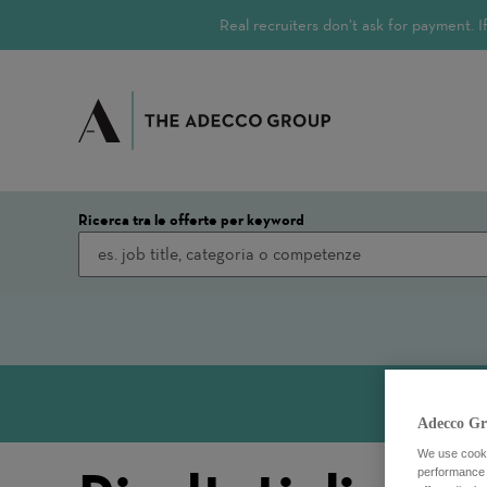
Real recruiters don’t ask for payment.
Ricerca tra le offerte per keyword
Adecco Gr
We use cookie
performance o