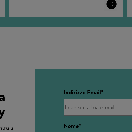
n
Learn
More
a
Indirizzo Email
y
Nome
ntra a