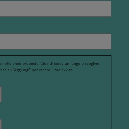
 nell'elenco proposto. Quindi cerca un luogo e scegline
icca su “Aggiungi” per creare il tuo avviso.