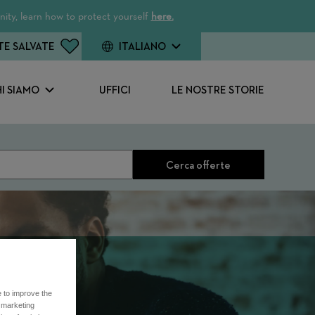
ity, learn how to protect yourself
here.
TE SALVATE
ITALIANO
I SIAMO
UFFICI
LE NOSTRE STORIE
Cerca offerte
e to improve the
r marketing