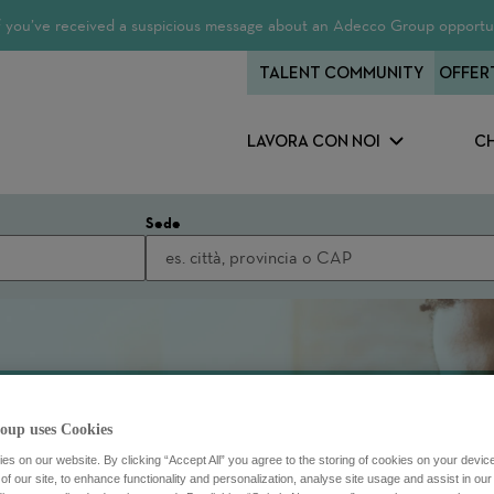
 If you’ve received a suspicious message about an Adecco Group opportun
TALENT COMMUNITY
OFFER
LAVORA CON NOI
CH
Sede
oup uses Cookies
s on our website. By clicking “Accept All” you agree to the storing of cookies on your devic
f our site, to enhance functionality and personalization, analyse site usage and assist in ou