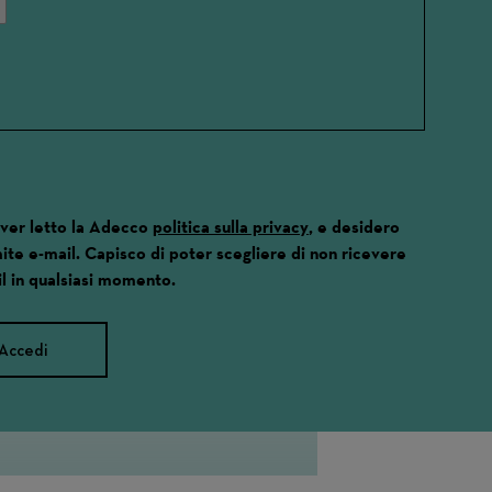
aver letto la Adecco
politica sulla privacy
, e desidero
ite e-mail. Capisco di poter scegliere di non ricevere
l in qualsiasi momento.
Accedi