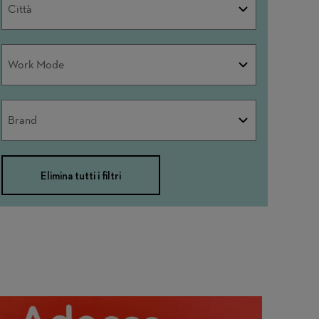
Città
Work
Work Mode
Mode
Brand
Brand
Elimina tutti i filtri