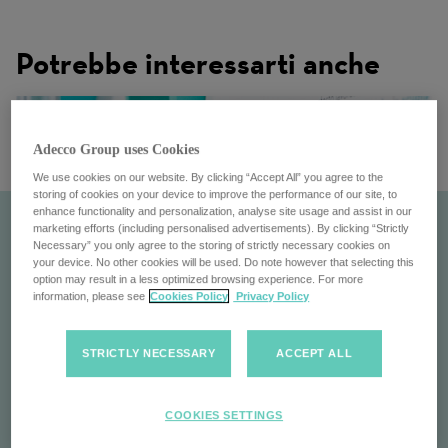
Potrebbe interessarti anche
Adecco Group uses Cookies
We use cookies on our website. By clicking “Accept All” you agree to the
storing of cookies on your device to improve the performance of our site, to
enhance functionality and personalization, analyse site usage and assist in our
marketing efforts (including personalised advertisements). By clicking “Strictly
Necessary” you only agree to the storing of strictly necessary cookies on
your device. No other cookies will be used. Do note however that selecting this
option may result in a less optimized browsing experience. For more
information, please see
Cookies Policy
Privacy Policy
STRICTLY NECESSARY
ACCEPT ALL
Il tuo ruolo
COOKIES SETTINGS
Costruisci il tuo futuro con the Adecco Group: fare