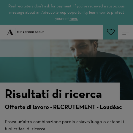
Real recruiters don’t ask for payment. If you’ve received a suspicious
message about an Adecco Group opportunity, learn how to protect
yourself
here.
Cerca offerte
Risultati di ricerca
Offerte di lavoro - RECRUTEMENT - Loudéac
Prova un'altra combinazione parola chiave/luogo o estendi i
tuoi criteri di ricerca.