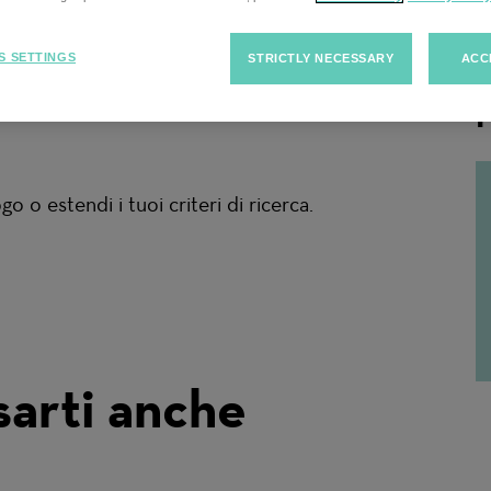
rca
S SETTINGS
STRICTLY NECESSARY
ACC
F
 o estendi i tuoi criteri di ricerca.
sarti anche