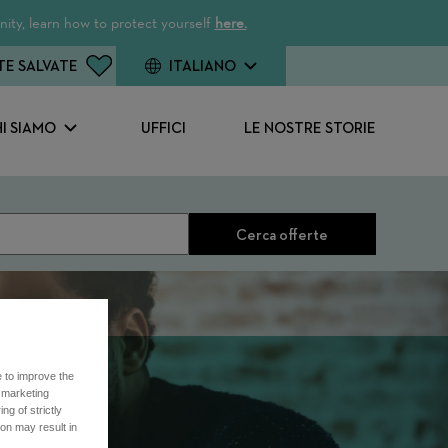
ity, learn how to protect yourself
here.
TE SALVATE
ITALIANO
I SIAMO
UFFICI
LE NOSTRE STORIE
Cerca offerte
e to improve the
r marketing
ng of strictly
on may result in