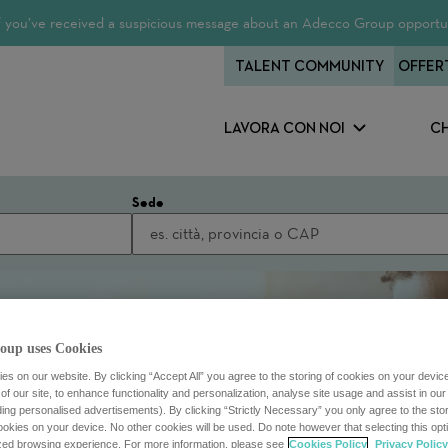
 If you’ve received a suspicious message about an Adecco Group opportun
TALENT COMMUNITY
OFFER
LAVORA CON NOI
CH
Sede
oup uses Cookies
s on our website. By clicking “Accept All” you agree to the storing of cookies on your devic
f our site, to enhance functionality and personalization, analyse site usage and assist in ou
uding personalised advertisements). By clicking “Strictly Necessary” you only agree to the stori
kies on your device. No other cookies will be used. Do note however that selecting this opti
ized browsing experience. For more information, please see
Cookies Policy
Privacy Policy