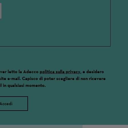
aver letto la Adecco
politica sulla privacy
, e desidero
ite e-mail. Capisco di poter scegliere di non ricevere
l in qualsiasi momento.
Accedi