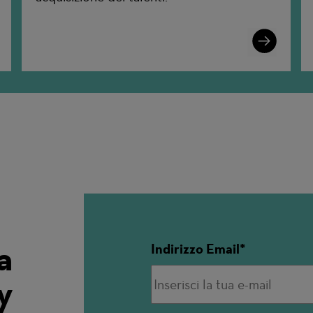
n
Learn
More
a
Indirizzo Email
y