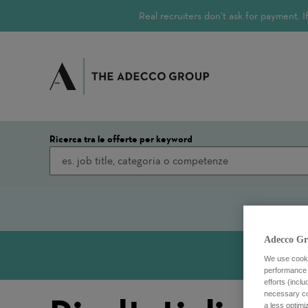
Real recruiters don’t ask for payment.
Ricerca tra le offerte per keyword
Adecco Gr
We use cookie
performance o
efforts (incl
necessary coo
a less optim