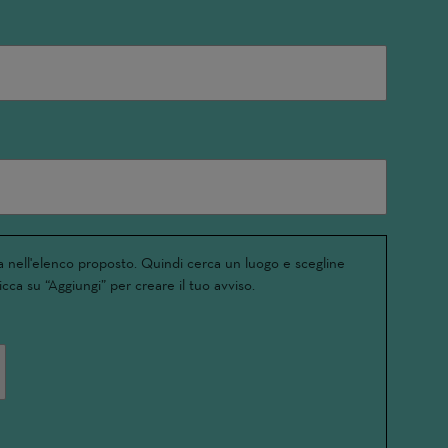
 nell'elenco proposto. Quindi cerca un luogo e scegline
icca su “Aggiungi” per creare il tuo avviso.