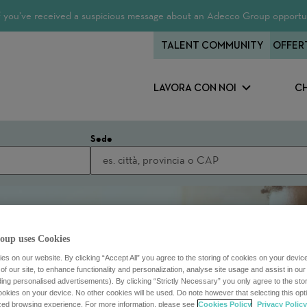
 If you’ve received a suspicious message about an Adecco Group opportun
TALENT COMMUNITY
OFFER
LAVORA CON NOI
CH
Sede
oup uses Cookies
s on our website. By clicking “Accept All” you agree to the storing of cookies on your devic
f our site, to enhance functionality and personalization, analyse site usage and assist in ou
uding personalised advertisements). By clicking “Strictly Necessary” you only agree to the stori
kies on your device. No other cookies will be used. Do note however that selecting this opti
ized browsing experience. For more information, please see
Cookies Policy
Privacy Policy