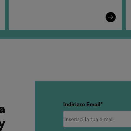
n
Learn
More
a
Indirizzo Email
y