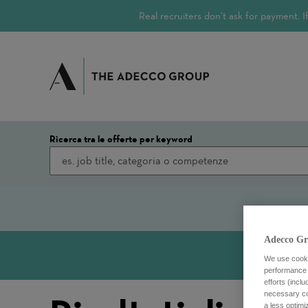
Real recruiters don’t ask for payment.
Ricerca tra le offerte per keyword
Adecco Gr
We use cookie
performance o
efforts (incl
necessary coo
a less optim