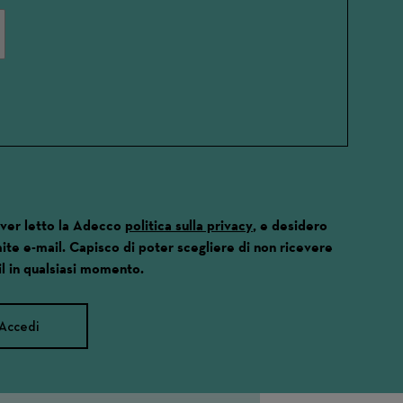
aver letto la Adecco
politica sulla privacy
, e desidero
ite e-mail. Capisco di poter scegliere di non ricevere
l in qualsiasi momento.
Accedi