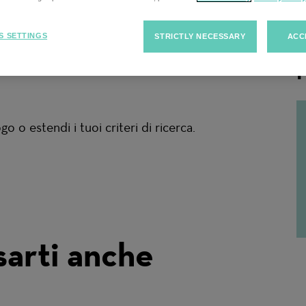
rca
S SETTINGS
STRICTLY NECESSARY
ACC
F
 o estendi i tuoi criteri di ricerca.
sarti anche