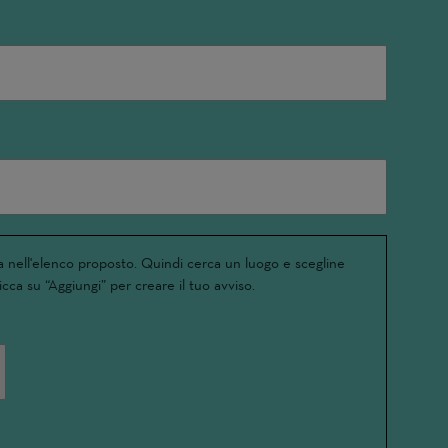
 nell'elenco proposto. Quindi cerca un luogo e scegline
icca su “Aggiungi” per creare il tuo avviso.