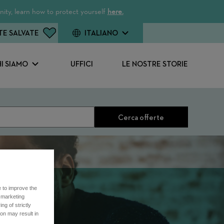
ity, learn how to protect yourself
here.
TE SALVATE
ITALIANO
I SIAMO
UFFICI
LE NOSTRE STORIE
Cerca offerte
e to improve the
r marketing
ng of strictly
on may result in