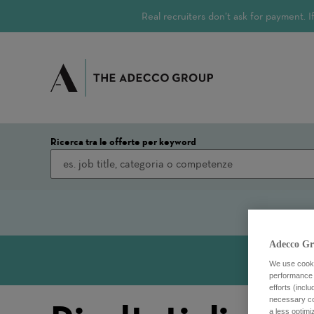
Real recruiters don’t ask for payment.
Ricerca tra le offerte per keyword
Adecco Gr
We use cookie
performance o
efforts (incl
necessary coo
a less optim