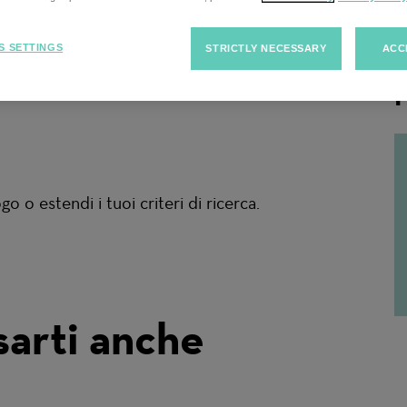
rca
S SETTINGS
STRICTLY NECESSARY
ACC
F
 o estendi i tuoi criteri di ricerca.
sarti anche