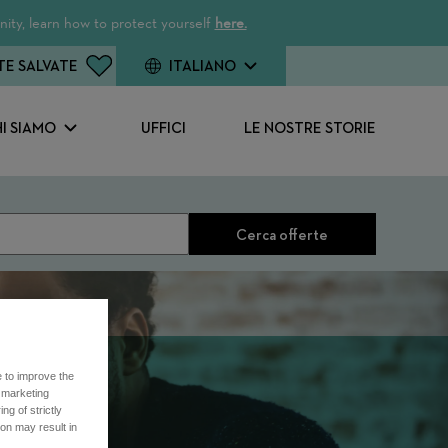
ity, learn how to protect yourself
here.
TE SALVATE
ITALIANO
I SIAMO
UFFICI
LE NOSTRE STORIE
Cerca offerte
e to improve the
r marketing
ng of strictly
on may result in