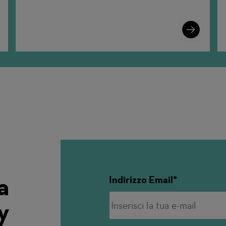
n
Learn
More
a
Indirizzo Email
y