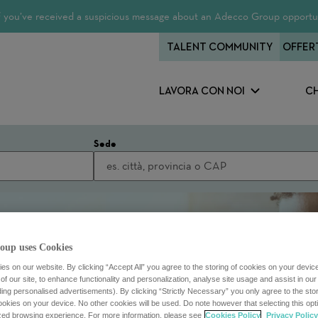
 If you’ve received a suspicious message about an Adecco Group opportun
TALENT COMMUNITY
OFFER
LAVORA CON NOI
CH
Sede
oup uses Cookies
s on our website. By clicking “Accept All” you agree to the storing of cookies on your devic
f our site, to enhance functionality and personalization, analyse site usage and assist in ou
uding personalised advertisements). By clicking “Strictly Necessary” you only agree to the stori
kies on your device. No other cookies will be used. Do note however that selecting this opti
ized browsing experience. For more information, please see
Cookies Policy
Privacy Policy