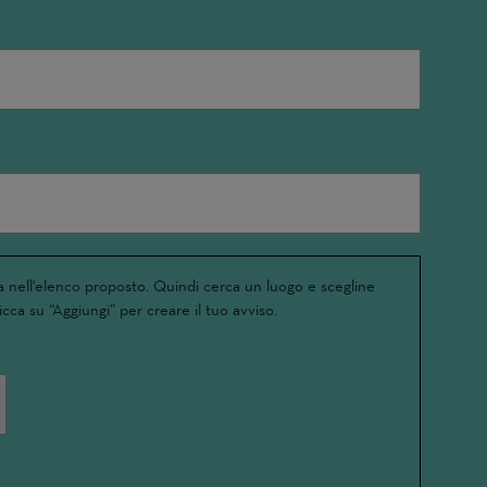
 nell'elenco proposto. Quindi cerca un luogo e scegline
icca su “Aggiungi” per creare il tuo avviso.