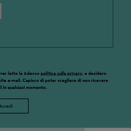
aver letto la Adecco
politica sulla privacy
, e desidero
ite e-mail. Capisco di poter scegliere di non ricevere
l in qualsiasi momento.
Accedi