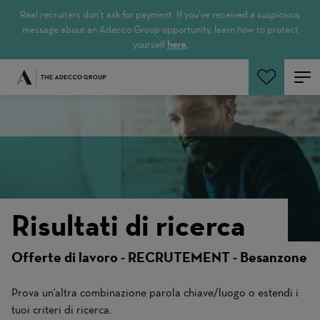
Real recruiters don’t ask for payment. If you’ve received a suspicious
message about an Adecco Group opportunity, learn how to protect
yourself
here.
Cerca offerte
Risultati di ricerca
Offerte di lavoro - RECRUTEMENT - Besanzone
Prova un'altra combinazione parola chiave/luogo o estendi i
tuoi criteri di ricerca.