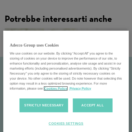
Potrebbe interessarti anche
Adecco Group uses Cookies
We use cookies on our website. By clicking “Accept All” you agree to the
storing of cookies on your device to improve the performance of our site, to
enhance functionality and personalization, analyse site usage and assist in our
marketing efforts (including personalised advertisements). By clicking “Strictly
Necessary” you only agree to the storing of strictly necessary cookies on
your device. No other cookies will be used. Do note however that selecting this
option may result in a less optimized browsing experience. For more
information, please see
Cookies Policy
Privacy Policy
STRICTLY NECESSARY
ACCEPT ALL
I nostri clienti
COOKIES SETTINGS
Collaboriamo con aziende di tutto il mondo,