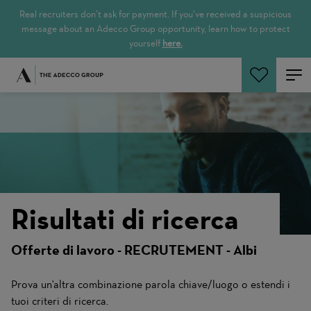
Real recruiters don’t ask for payment. If you’ve received a suspicious
message about an Adecco Group opportunity, learn how to protect
yourself
here.
Cerca offerte
Risultati di ricerca
Offerte di lavoro - RECRUTEMENT - Albi
Prova un'altra combinazione parola chiave/luogo o estendi i
tuoi criteri di ricerca.