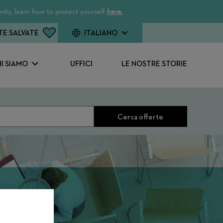
ity, learn how to protect yourself
here.
TE SALVATE
ITALIANO
I SIAMO
UFFICI
LE NOSTRE STORIE
Cerca offerte