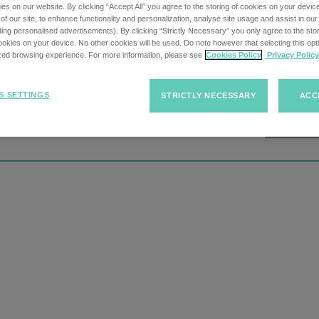
s on our website. By clicking “Accept All” you agree to the storing of cookies on your devic
f our site, to enhance functionality and personalization, analyse site usage and assist in ou
uding personalised advertisements). By clicking “Strictly Necessary” you only agree to the stori
kies on your device. No other cookies will be used. Do note however that selecting this opti
ized browsing experience. For more information, please see
Cookies Policy
Privacy Policy
S SETTINGS
STRICTLY NECESSARY
ACC
 sede di lavoro
Leg