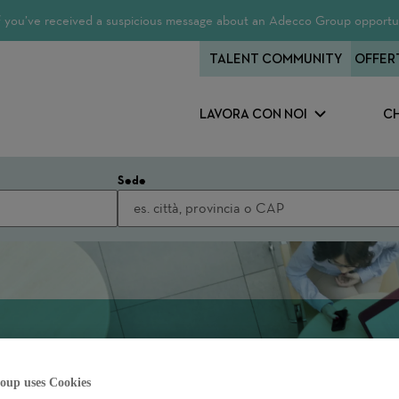
 If you’ve received a suspicious message about an Adecco Group opportun
TALENT COMMUNITY
OFFER
LAVORA CON NOI
CH
Sede
oup uses Cookies