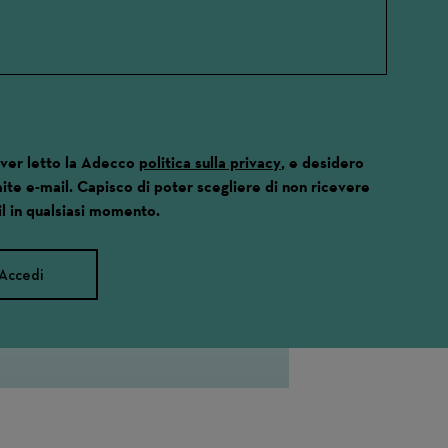
aver letto la Adecco
politica sulla privacy
, e desidero
ite e-mail. Capisco di poter scegliere di non ricevere
l in qualsiasi momento.
Accedi