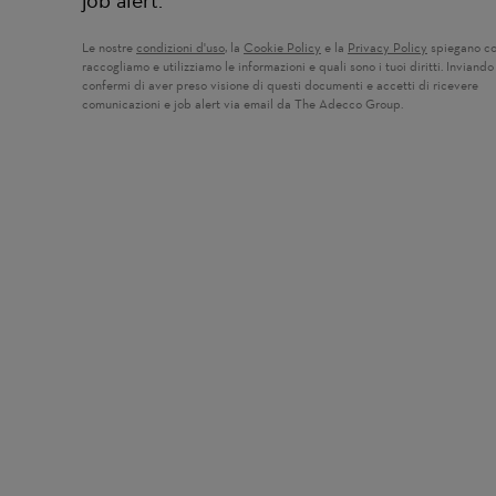
job alert.
Le nostre
condizioni d'uso
(si apre in una nuova finestra)
, la
Cookie Policy
(si apre in una nuova finestra)
e la
Privacy Policy
(si apre in u
spiegano c
raccogliamo e utilizziamo le informazioni e quali sono i tuoi diritti. Inviando 
confermi di aver preso visione di questi documenti e accetti di ricevere
comunicazioni e job alert via email da The Adecco Group.