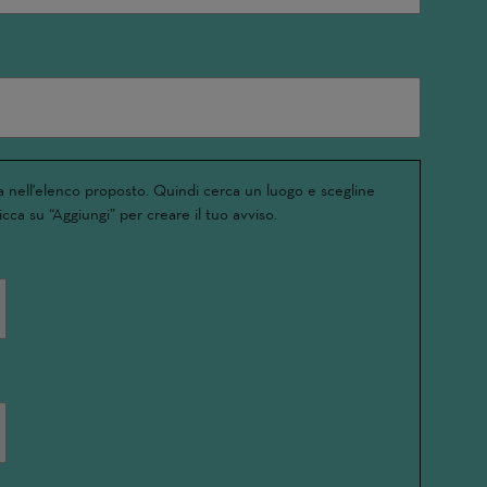
 nell'elenco proposto. Quindi cerca un luogo e scegline
icca su “Aggiungi” per creare il tuo avviso.