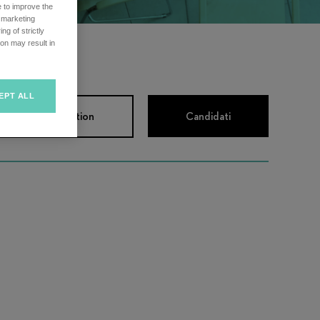
e to improve the
r marketing
ng of strictly
on may result in
EPT ALL
gi la job description
Candidati