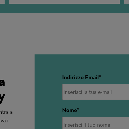
a
Indirizzo Email
y
Nome
ntra a
va i