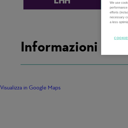
We use cookie
performance o
efforts (incl
necessary coo
a less optim
COOKIE
Informazioni sulla
Visualizza in Google Maps