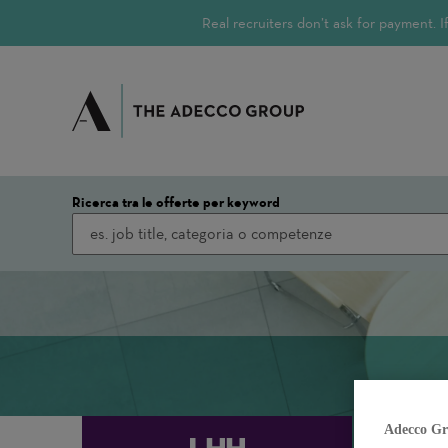
Real recruiters don’t ask for payment.
Ricerca tra le offerte per keyword
Adecco Gr