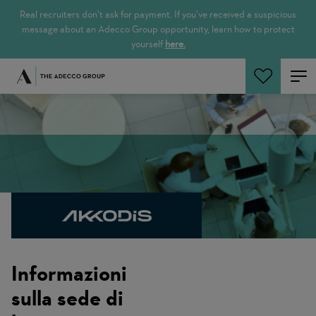
Real recruiters don’t ask for payment. If you’ve received a suspicious
message about an Adecco Group opportunity, learn how to protect
yourself
here.
Cerca offerte
Informazioni
sulla sede di