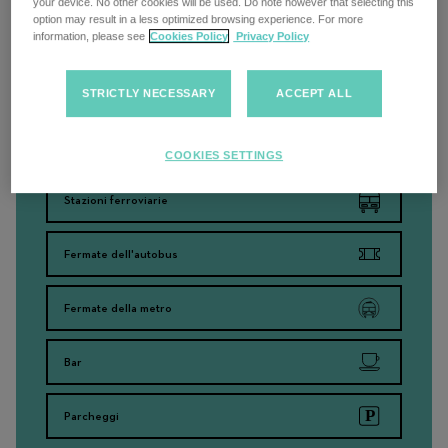
your device. No other cookies will be used. Do note however that selecting this
option may result in a less optimized browsing experience. For more
information, please see
Cookies Policy
Privacy Policy
STRICTLY NECESSARY
ACCEPT ALL
Cerca nelle vicinanze
COOKIES SETTINGS
Stazioni ferroviarie
Fermate dell'autobus
Fermate della metro
Bar
Parcheggi