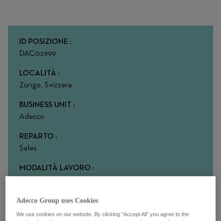
ID POSIZIONE
DAC02999
LOCALITÀ
Zurigo, Svizzera
BUSINESS UNIT
Adecco
REPARTO
Sales
MODALITÀ LAVORO
On-site
Adecco Group uses Cookies
We use cookies on our website. By clicking “Accept All” you agree to the