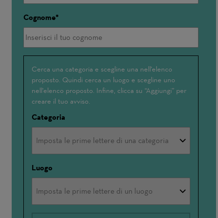
Cognome
Interessato(a)
Cerca una categoria e scegline una nell'elenco
proposto. Quindi cerca un luogo e scegline uno
a
nell'elenco proposto. Infine, clicca su “Aggiungi” per
creare il tuo avviso.
Categoria
Luogo