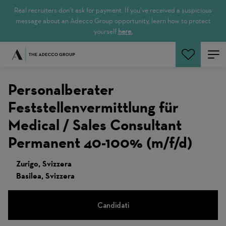
Real recruiters don’t ask for payment. If you’ve received a suspicious
message about an Adecco Group opportunity, learn how to protect
yourself
here.
Cerca offerte
Personalberater
Feststellenvermittlung für
Medical / Sales Consultant
Permanent 40-100% (m/f/d)
Zurigo, Svizzera
Basilea, Svizzera
Candidati