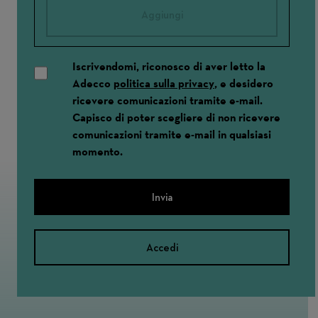
Aggiungi
Iscrivendomi, riconosco di aver letto la
Adecco
politica sulla privacy
, e desidero
ricevere comunicazioni tramite e-mail.
Capisco di poter scegliere di non ricevere
comunicazioni tramite e-mail in qualsiasi
momento.
Invia
Accedi