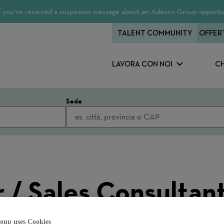
 If you’ve received a suspicious message about an Adecco Group opportun
TALENT COMMUNITY
OFFER
LAVORA CON NOI
CH
Sede
 / Sales Consultant
100% (m/f/d)
oup uses Cookies