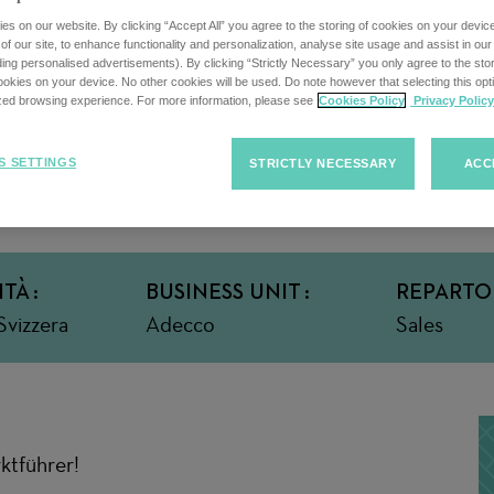
s on our website. By clicking “Accept All” you agree to the storing of cookies on your devic
f our site, to enhance functionality and personalization, analyse site usage and assist in ou
uding personalised advertisements). By clicking “Strictly Necessary” you only agree to the stori
kies on your device. No other cookies will be used. Do note however that selecting this opti
ized browsing experience. For more information, please see
Cookies Policy
Privacy Policy
Condividi q
S SETTINGS
STRICTLY NECESSARY
ACC
ITÀ
BUSINESS UNIT
REPARTO
Svizzera
Adecco
Sales
ktführer!