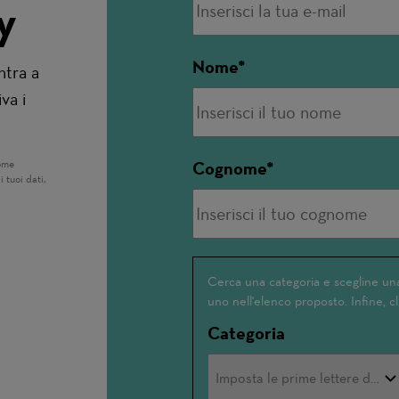
y
Nome
ntra a
va i
na nuova finestra)
ome
Cognome
i tuoi dati,
Interessato(a)
Cerca una categoria e scegline una
uno nell'elenco proposto. Infine, cl
a
Categoria