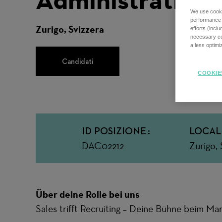
We use cookie
performance o
Zurigo, Svizzera
efforts (incl
necessary coo
a less optim
Candidati
COOKIE
ID POSIZIONE
LOCAL
DAC02212
Zurigo, 
Über deine Rolle bei uns
Sales trifft Recruiting – Deine Bühne beim Mar