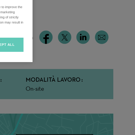
e to improve the
r marketing
ng of strictly
on may result in
uesta offerta
EPT ALL
MODALITÀ LAVORO
On-site