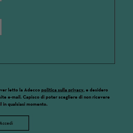
aver letto la Adecco
politica sulla privacy
, e desidero
ite e-mail. Capisco di poter scegliere di non ricevere
l in qualsiasi momento.
Accedi