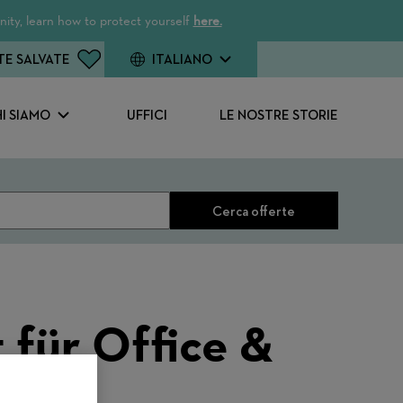
ity, learn how to protect yourself
here.
TE SALVATE
ITALIANO
I SIAMO
UFFICI
LE NOSTRE STORIE
Cerca offerte
 für Office &