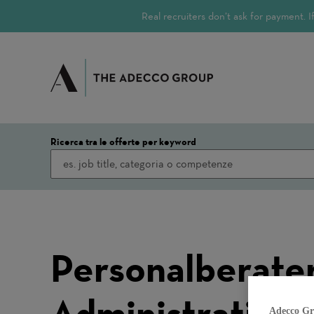
Real recruiters don’t ask for payment.
Ricerca tra le offerte per keyword
Personalberater
Administration 
Adecco Gr