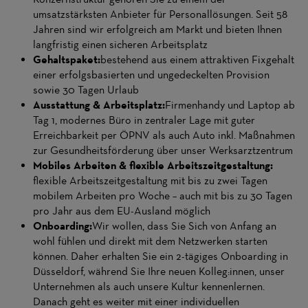
umsatzstärksten Anbieter für Personallösungen. Seit 58
Jahren sind wir erfolgreich am Markt und bieten Ihnen
langfristig einen sicheren Arbeitsplatz
Gehaltspaket:
bestehend aus einem attraktiven Fixgehalt
einer erfolgsbasierten und ungedeckelten Provision
sowie 30 Tagen Urlaub
Ausstattung & Arbeitsplatz:
Firmenhandy und Laptop ab
Tag 1, modernes Büro in zentraler Lage mit guter
Erreichbarkeit per ÖPNV als auch Auto inkl. Maßnahmen
zur Gesundheitsförderung über unser Werksarztzentrum
Mobiles Arbeiten & flexible Arbeitszeitgestaltung:
flexible Arbeitszeitgestaltung mit bis zu zwei Tagen
mobilem Arbeiten pro Woche – auch mit bis zu 30 Tagen
pro Jahr aus dem EU-Ausland möglich
Onboarding:
Wir wollen, dass Sie Sich von Anfang an
wohl fühlen und direkt mit dem Netzwerken starten
können. Daher erhalten Sie ein 2-tägiges Onboarding in
Düsseldorf, während Sie Ihre neuen Kolleg:innen, unser
Unternehmen als auch unsere Kultur kennenlernen.
Danach geht es weiter mit einer individuellen