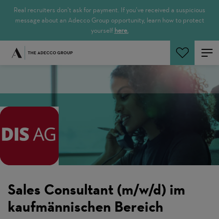
Real recruiters don’t ask for payment. If you’ve received a suspicious
message about an Adecco Group opportunity, learn how to protect
yourself
here.
Cerca offerte
Sales Consultant (m/w/d) im
kaufmännischen Bereich