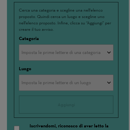
Interessato(a)
Cerca una categoria e scegline una nell'elenco
proposto. Quindi cerca un luogo e scegline uno
a
nell'elenco proposto. Infine, clicca su “Aggiungi” per
creare il tuo avviso.
Categoria
Luogo
Aggiungi
Iscrivendomi, riconosco di aver letto la