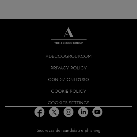
THE
ADECCO
ADECCOGROUP.COM
GROUP
HOMEPAGE
PRIVACY POLICY
CONDIZIONI D'USO
COOKIE POLICY
COOKIES SETTINGS
Sicurezza dei candidati e phishing