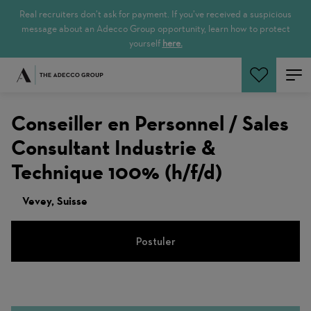
Real recruiters don’t ask for payment. If you’ve received a suspicious
message about an Adecco Group opportunity, learn how to protect
yourself
here.
Rechercher
Conseiller en Personnel / Sales
Consultant Industrie &
Technique 100% (h/f/d)
Vevey, Suisse
Postuler