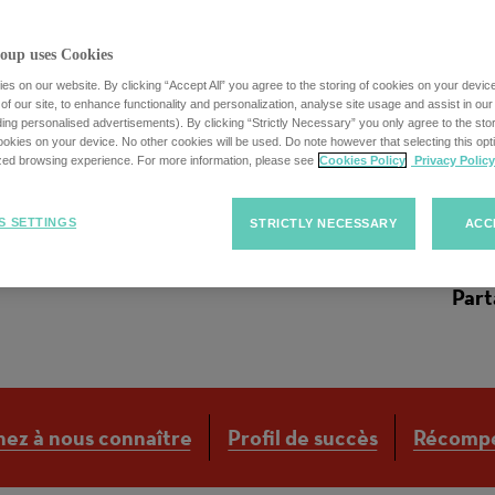
oup uses Cookies
s on our website. By clicking “Accept All” you agree to the storing of cookies on your devic
f our site, to enhance functionality and personalization, analyse site usage and assist in ou
uding personalised advertisements). By clicking “Strictly Necessary” you only agree to the stori
m/w/d)
kies on your device. No other cookies will be used. Do note however that selecting this opti
ized browsing experience. For more information, please see
Cookies Policy
Privacy Policy
S SETTINGS
STRICTLY NECESSARY
ACC
Part
ez à nous connaître
Profil de succès
Récomp