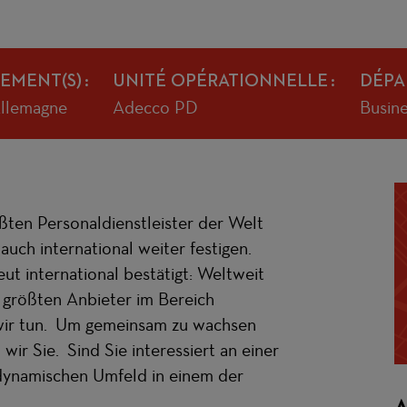
EMENT(S)
UNITÉ OPÉRATIONNELLE
DÉPA
Allemagne
Adecco PD
Busin
ßten Personaldienstleister der Welt
 auch international weiter festigen.
t international bestätigt: Weltweit
 größten Anbieter im Bereich
 wir tun. Um gemeinsam zu wachsen
ir Sie. Sind Sie interessiert an einer
dynamischen Umfeld in einem der
A