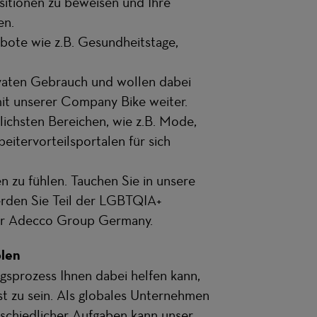
ositionen zu beweisen und Ihre
en.
bote wie z.B. Gesundheitstage,
ivaten Gebrauch und wollen dabei
mit unserer Company Bike weiter.
ichsten Bereichen, wie z.B. Mode,
beitervorteilsportalen für sich
n zu fühlen. Tauchen Sie in unsere
rden Sie Teil der LGBTQIA+
r Adecco Group Germany.
olen
ngsprozess Ihnen dabei helfen kann,
st zu sein. Als globales Unternehmen
schiedlicher Aufgaben kann unser