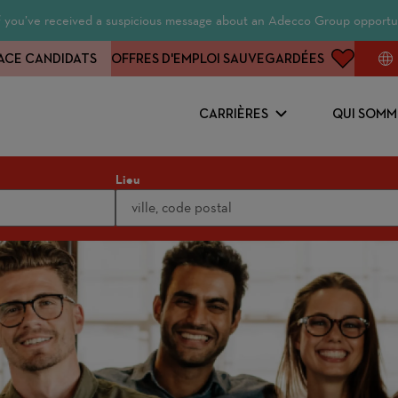
 If you’ve received a suspicious message about an Adecco Group opportun
ACE CANDIDATS
OFFRES D'EMPLOI SAUVEGARDÉES
CARRIÈRES
QUI SOMM
Lieu