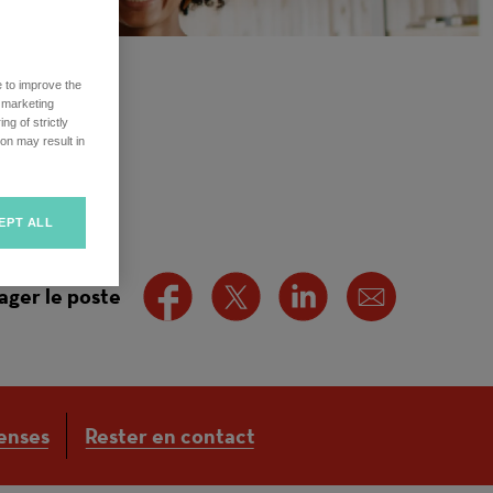
e to improve the
r marketing
ng of strictly
on may result in
EPT ALL
ager le poste
enses
Rester en contact