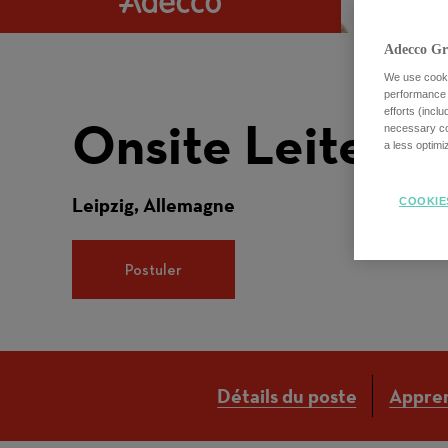
Adecco Gr
We use cookie
performance o
efforts (incl
Onsite Leiter (
necessary coo
a less optim
Leipzig, Allemagne
COOKIE
Postuler
Détails du poste
Appren