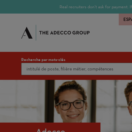
Real recruiters don’t ask for payment.
ESP
Recherche par mots-clés