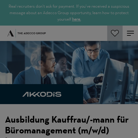
Real recruiters don’t ask for payment. If you’ve received a suspicious
message about an Adecco Group opportunity, learn how to protect
yourself
here.
Rechercher
Ausbildung Kauffrau/-mann für
Büromanagement (m/w/d)