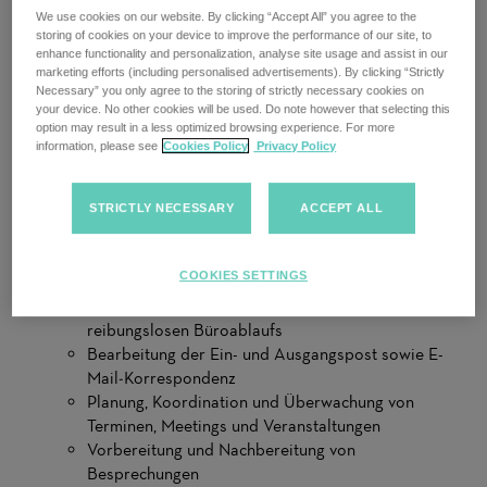
We use cookies on our website. By clicking “Accept All” you agree to the
Über die Rolle
storing of cookies on your device to improve the performance of our site, to
Akkodis ist ein globales Beratungsunternehmen für Digital
enhance functionality and personalization, analyse site usage and assist in our
Engineering, das Technologie und Talente zusammenbringt, um
marketing efforts (including personalised advertisements). By clicking “Strictly
Necessary” you only agree to the storing of strictly necessary cookies on
Transformation zu beschleunigen, Innovation voranzutreiben
your device. No other cookies will be used. Do note however that selecting this
und eine intelligentere Zukunft zu gestalten. Mit mehr als
option may result in a less optimized browsing experience. For more
50.000 Expert:innen in über 30 Ländern verbinden wir
information, please see
Cookies Policy
Privacy Policy
Branchen und Technologien miteinander – von AI und Data
Analytics bis zu Cloud, Edge, Automatisierung und
STRICTLY NECESSARY
ACCEPT ALL
Cybersecurity.
Was Sie tun werden
COOKIES SETTINGS
Organisation übernehmen:
Organisation des
Tagesgeschäfts und Sicherstellung eines
reibungslosen Büroablaufs
Bearbeitung der Ein- und Ausgangspost sowie E-
Mail‑Korrespondenz
Planung, Koordination und Überwachung von
Terminen, Meetings und Veranstaltungen
Vorbereitung und Nachbereitung von
Besprechungen