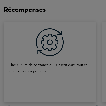
on
Récompenses
a
scale
of
0
to
10
Une culture de confiance qui s’inscrit dans tout ce
que nous entreprenons.