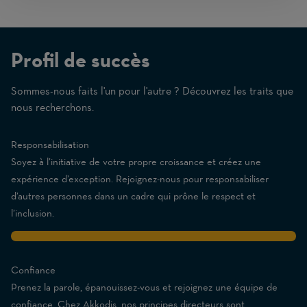
Profil de succès
Sommes-nous faits l'un pour l'autre ? Découvrez les traits que
(1
nous recherchons.
Beginner
–
Responsabilisation
10
Soyez à l’initiative de votre propre croissance et créez une
Expert)
expérience d’exception. Rejoignez-nous pour responsabiliser
d’autres personnes dans un cadre qui prône le respect et
l’inclusion.
10
Confiance
Prenez la parole, épanouissez-vous et rejoignez une équipe de
confiance. Chez Akkodis, nos principes directeurs sont