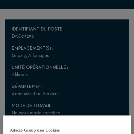
IDENTIFIANT DU POSTE
DAC03256
EMPLACEMENT(S)
Leipzig, Allemagne
UNITÉ OPÉRATIONNELLE
Akkodis
DÉPARTEMENT
Administration Services
MODE DE TRAVAIL
No work mode specified
Adecco Group uses Cookies