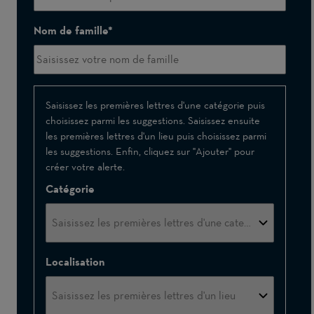
Nom de famille
Interessé(e)
Saisissez les premières lettres d'une catégorie puis
choisissez parmi les suggestions. Saisissez ensuite
par
les premières lettres d'un lieu puis choisissez parmi
les suggestions. Enfin, cliquez sur "Ajouter" pour
créer votre alerte.
Catégorie
Localisation