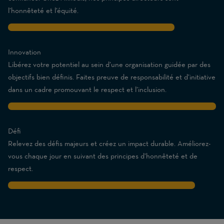
l’honnêteté et l’équité.
8
Innovation
Libérez votre potentiel au sein d’une organisation guidée par des
objectifs bien définis. Faites preuve de responsabilité et d’initiative
dans un cadre promouvant le respect et l’inclusion.
10
Défi
Relevez des défis majeurs et créez un impact durable. Améliorez-
vous chaque jour en suivant des principes d’honnêteté et de
respect.
9
Traits
are