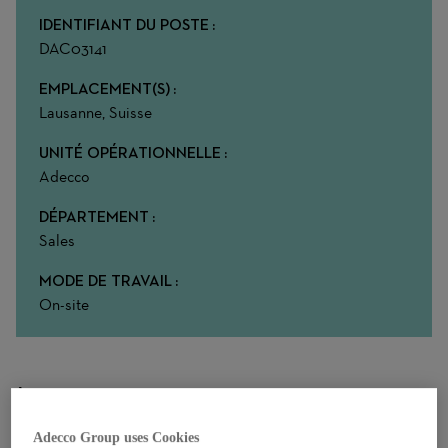
IDENTIFIANT DU POSTE
DAC03141
EMPLACEMENT(S)
Lausanne, Suisse
UNITÉ OPÉRATIONNELLE
Adecco
DÉPARTEMENT
Sales
MODE DE TRAVAIL
On-site
À propos de votre rôle chez nous
Le monde de la vente et celui du recrutement se rencontrent –
Adecco Group uses Cookies
et vous avez l’opportunité de jouer un rôle important au sein