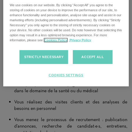
du leader du marché !
We use cookies on our website. By clicking “Accept All” you agree to the
storing of cookies on your device to improve the performance of our site, to
Vous avez une fibre commerciale, un sens aigu des relations
enhance functionality and personalization, analyse site usage and assist in our
marketing efforts (including personalised advertisements). By clicking “Strictly
humaines et souhaitez avoir un réel impact dans le domaine
Necessary” you only agree to the storing of strictly necessary cookies on
du recrutement ? Alors nous vous recherchons comme Sales
your device. No other cookies will be used. Do note however that selecting this
Consultant pour notre équipe à Lausanne.
option may result in a less optimized browsing experience. For more
information, please see
Cookies Policy
Privacy Policy
Chez nous, vous prenez en charge l’ensemble du processus de
recrutement à 360° : de l’acquisition de nouveaux clients
STRICTLY NECESSARY
ACCEPT ALL
jusqu’au placement de candidat·e·s, en passant par le suivi et
la fidélisation.
COOKIES SETTINGS
Vos responsabilités
Vous prospectez et accompagnez activement des clients
dans le domaine de la santé ou du médical
Vous réalisez des visites clients et des analyses de
besoins en personnel
Vous menez le processus de recrutement : publication
d’annonces, recherche de candidat·e·s, entretiens,