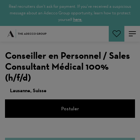
Real recruiters don’t ask for payment. If you’ve received a suspicious
message about an Adecco Group opportunity, learn how to protect
yourself
here.
Rechercher
Conseiller en Personnel / Sales
Consultant Médical 100%
(h/f/d)
Lausanne, Suisse
Postuler