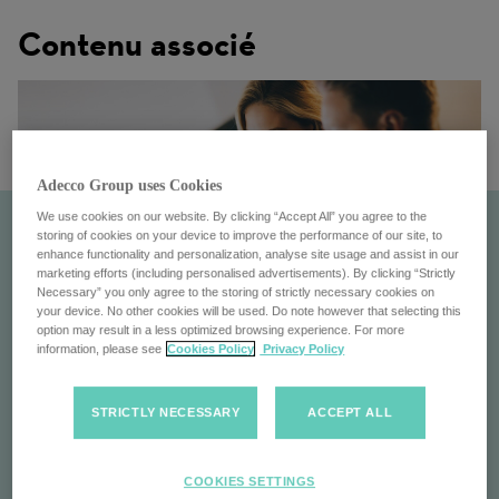
Contenu associé
Adecco Group uses Cookies
We use cookies on our website. By clicking “Accept All” you agree to the
storing of cookies on your device to improve the performance of our site, to
enhance functionality and personalization, analyse site usage and assist in our
marketing efforts (including personalised advertisements). By clicking “Strictly
Necessary” you only agree to the storing of strictly necessary cookies on
your device. No other cookies will be used. Do note however that selecting this
option may result in a less optimized browsing experience. For more
information, please see
Cookies Policy
Privacy Policy
Développement
STRICTLY NECESSARY
ACCEPT ALL
Des programmes sur mesure qui favorisent
COOKIES SETTINGS
l'amélioration des compétences et l'avancement de la