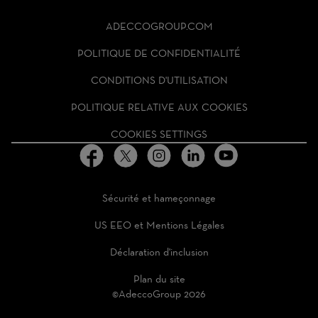
THE
ADECCO
ADECCOGROUP.COM
GROUP
HOMEPAGE
POLITIQUE DE CONFIDENTIALITÉ
CONDITIONS D'UTILISATION
POLITIQUE RELATIVE AUX COOKIES
COOKIES SETTINGS
Sécurité et hameçonnage
US EEO et Mentions Légales
Déclaration d'inclusion
Plan du site
©AdeccoGroup 2026