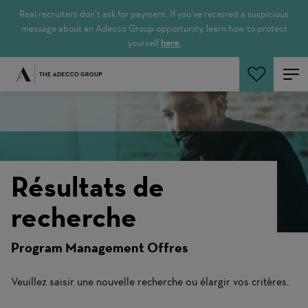
Real recruiters don’t ask for payment. If you’ve received a suspicious
message about an Adecco Group opportunity, learn how to protect
yourself
here.
Rechercher
Résultats de
recherche
Program Management Offres
Veuillez saisir une nouvelle recherche ou élargir vos critères.