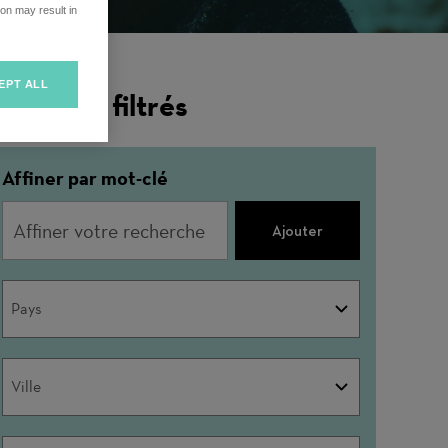
on may result in
EPT ALL
ésultats filtrés
Affiner par mot-clé
Ajouter
Filière
Pays
Pays
métier
Ville
Ville