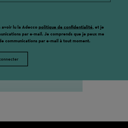
s avoir lu la Adecco
politique de confidentialité
, et je
unications par e-mail. Je comprends que je peux me
 de communications par e-mail à tout moment.
connecter