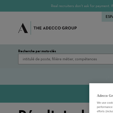
Real recruiters don’t ask for payment.
ESP
Recherche par mots-clés
Adecco Gr
We use cookie
performance o
efforts (incl