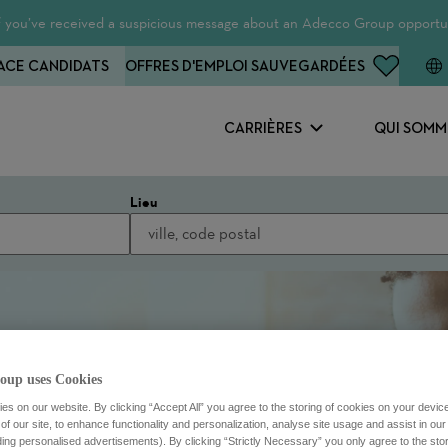
 If you’ve received a suspicious message about an Adecco Group opportun
ACE CANDIDATS
OFFRES D'EMPLOI SAUVEGARDÉES
CARRIÈRES
QUI SOMM
Lieu
oup uses Cookies
s on our website. By clicking “Accept All” you agree to the storing of cookies on your devic
f our site, to enhance functionality and personalization, analyse site usage and assist in ou
uding personalised advertisements). By clicking “Strictly Necessary” you only agree to the stori