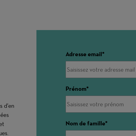
Adresse email
Prénom
s d'en
nées
Nom de famille
et
ues.