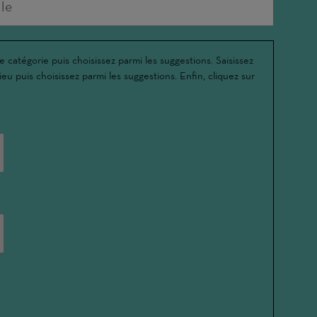
e catégorie puis choisissez parmi les suggestions. Saisissez
ieu puis choisissez parmi les suggestions. Enfin, cliquez sur