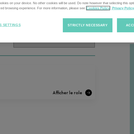
cherche
kies on your device. No other cookies will be used. Do note however that selecting this opti
ized browsing experience. For more information, please see
Cookies Policy
Privacy Policy
Trier
Trier les offres d'emploi
S SETTINGS
STRICTLY NECESSARY
ACC
R
les
offres
d'emploi