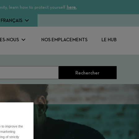
ity, learn how to protect yourself
here.
FRANÇAIS
ES-NOUS
NOS EMPLACEMENTS
LE HUB
Rechercher
e to improve the
r marketing
ng of strictly