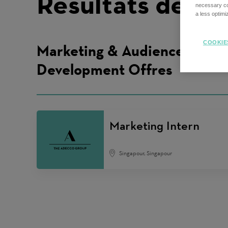
Résultats de re
necessary coo
a less optim
COOKIE
Marketing & Audience
Development Offres
Marketing Intern
Singapour, Singapour