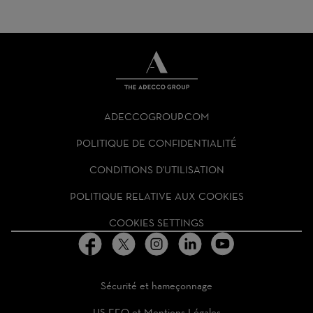
THE
ADECCO
ADECCOGROUP.COM
GROUP
HOMEPAGE
POLITIQUE DE CONFIDENTIALITÉ
CONDITIONS D'UTILISATION
POLITIQUE RELATIVE AUX COOKIES
COOKIES SETTINGS
Sécurité et hameçonnage
US EEO et Mentions Légales