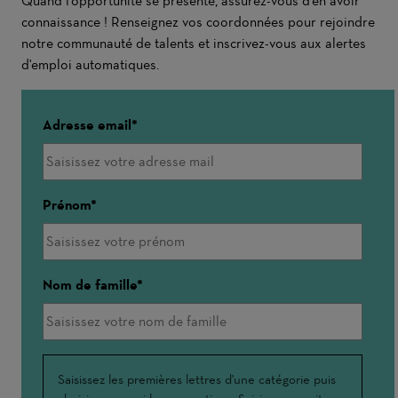
Quand l'opportunité se présente, assurez-vous d'en avoir
connaissance ! Renseignez vos coordonnées pour rejoindre
notre communauté de talents et inscrivez-vous aux alertes
d'emploi automatiques.
Adresse email
Prénom
Nom de famille
Interessé(e)
Saisissez les premières lettres d'une catégorie puis