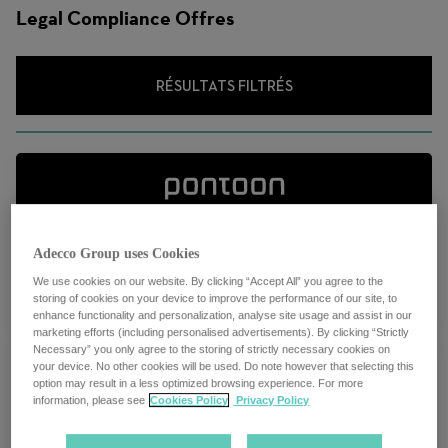
d'emploi
Legal Compliance Offres
RÉSULTATS FILTRÉS
Global Contracts Manager
Adecco Group uses Cookies
We use cookies on our website. By clicking “Accept All” you agree to the
storing of cookies on your device to improve the performance of our site, to
Multiple locations
enhance functionality and personalization, analyse site usage and assist in our
marketing efforts (including personalised advertisements). By clicking “Strictly
Necessary” you only agree to the storing of strictly necessary cookies on
your device. No other cookies will be used. Do note however that selecting this
option may result in a less optimized browsing experience. For more
information, please see
Cookies Policy
Privacy Policy
Head of Commercial Transaction - The