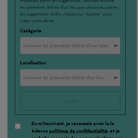
choisissez parmi les suggestions. Saisissez ensuite
par
les premières lettres d'un lieu puis choisissez parmi
les suggestions. Enfin, cliquez sur "Ajouter" pour
créer votre alerte.
Catégorie
Localisation
Ajouter
En m'inscrivant, je reconnais avoir lu la
Adecco
politique de confidentialité
, et je