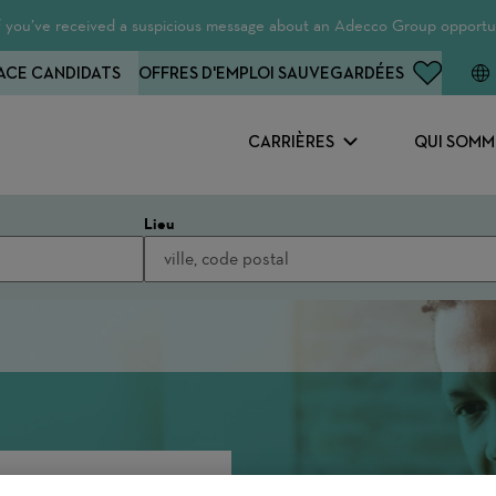
 If you’ve received a suspicious message about an Adecco Group opportun
ACE CANDIDATS
OFFRES D'EMPLOI SAUVEGARDÉES
CARRIÈRES
QUI SOMM
Lieu