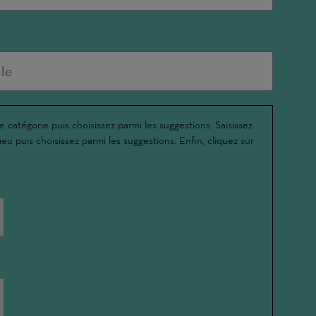
e catégorie puis choisissez parmi les suggestions. Saisissez
ieu puis choisissez parmi les suggestions. Enfin, cliquez sur