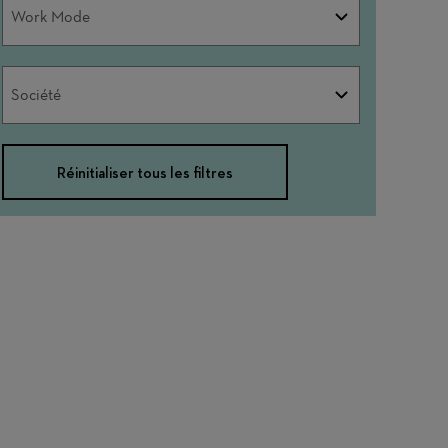
Work
Work Mode
Mode
Société
Société
Réinitialiser tous les filtres