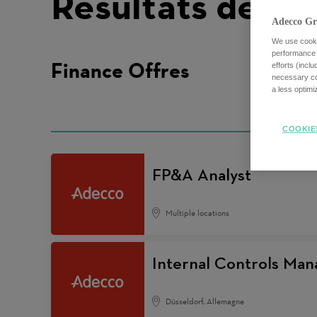
Résultats de re
Adecco Gr
We use cookie
performance o
Finance Offres
efforts (incl
necessary coo
a less optim
COOKIE
FP&A Analyst
Multiple locations
Internal Controls Man
Düsseldorf, Allemagne