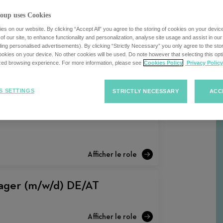
cherche
oup uses Cookies
s on our website. By clicking “Accept All” you agree to the storing of cookies on your devic
f our site, to enhance functionality and personalization, analyse site usage and assist in ou
Trier
Trier les offres d'emploi
uding personalised advertisements). By clicking “Strictly Necessary” you only agree to the stori
R
kies on your device. No other cookies will be used. Do note however that selecting this opti
les
ized browsing experience. For more information, please see
Cookies Policy
Privacy Policy
offres
d'emploi
S SETTINGS
STRICTLY NECESSARY
ACC
ager (m/w/d) DE/AT