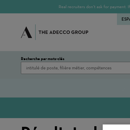
Real recruiters don’t ask for payment.
ESP
Recherche par mots-clés