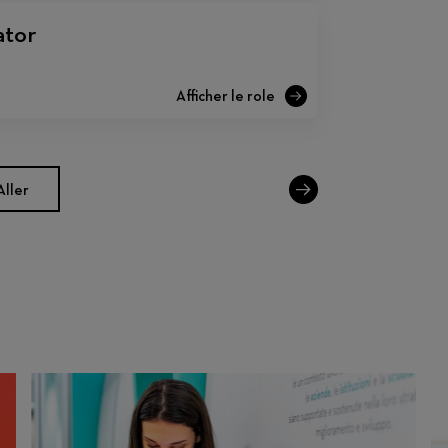
ator
Aller