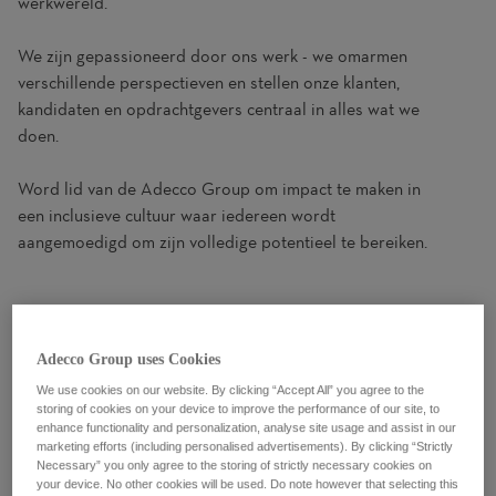
werkwereld.
We zijn gepassioneerd door ons werk - we omarmen
verschillende perspectieven en stellen onze klanten,
kandidaten en opdrachtgevers centraal in alles wat we
doen.
Word lid van de Adecco Group om impact te maken in
een inclusieve cultuur waar iedereen wordt
aangemoedigd om zijn volledige potentieel te bereiken.
Adecco Group uses Cookies
We use cookies on our website. By clicking “Accept All” you agree to the
storing of cookies on your device to improve the performance of our site, to
enhance functionality and personalization, analyse site usage and assist in our
marketing efforts (including personalised advertisements). By clicking “Strictly
Necessary” you only agree to the storing of strictly necessary cookies on
your device. No other cookies will be used. Do note however that selecting this