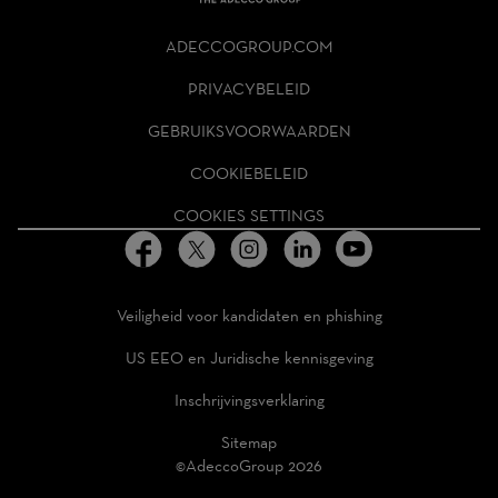
THE
ADECCO
ADECCOGROUP.COM
GROUP
HOMEPAGE
PRIVACYBELEID
GEBRUIKSVOORWAARDEN
COOKIEBELEID
COOKIES SETTINGS
Veiligheid voor kandidaten en phishing
US EEO en Juridische kennisgeving
Inschrijvingsverklaring
Sitemap
©AdeccoGroup 2026