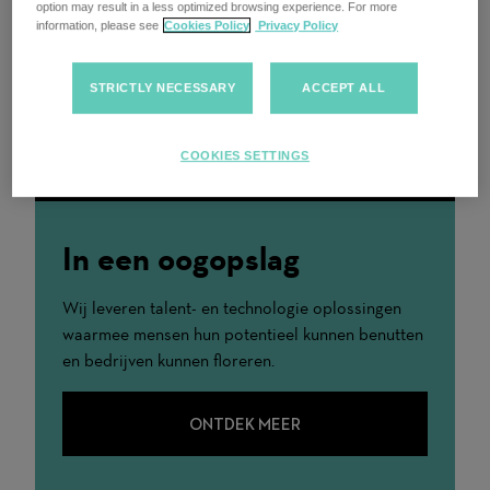
option may result in a less optimized browsing experience. For more
information, please see
Cookies Policy
Privacy Policy
STRICTLY NECESSARY
ACCEPT ALL
COOKIES SETTINGS
In een oogopslag
Wij leveren talent- en technologie oplossingen
waarmee mensen hun potentieel kunnen benutten
en bedrijven kunnen floreren.
ONTDEK MEER