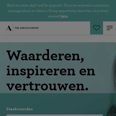
Real recruiters don’t ask for payment. If you’ve received a suspicious
message about an Adecco Group opportunity, learn how to protect
yourself
here.
Waarderen,
inspireren en
vertrouwen.
Steekwoorden