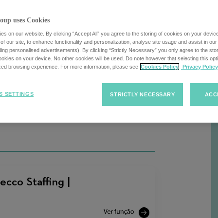
esquisa
oup uses Cookies
s on our website. By clicking “Accept All” you agree to the storing of cookies on your devic
Ordenar
Ordenar
f our site, to enhance functionality and personalization, analyse site usage and assist in ou
R
uding personalised advertisements). By clicking “Strictly Necessary” you only agree to the stori
ofertas
ofertas de
kies on your device. No other cookies will be used. Do note however that selecting this opti
ized browsing experience. For more information, please see
Cookies Policy
Privacy Policy
de
trabalho
trabalho
S SETTINGS
STRICTLY NECESSARY
ACC
ecco Staffing |