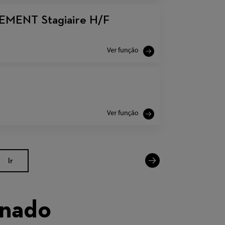
ENT Stagiaire H/F
Ir
onado