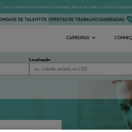
 If you’ve received a suspicious message about an Adecco Group opportun
NIDADE DE TALENTOS
OFERTAS DE TRABALHO GUARDADAS
CARREIRAS
CONHEÇ
Localização