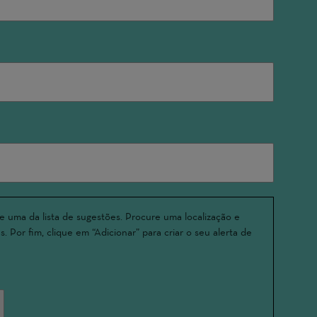
e uma da lista de sugestões. Procure uma localização e
. Por fim, clique em “Adicionar” para criar o seu alerta de