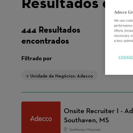
Resultados da p
Adecco Gr
We use cookie
performance o
444 Resultados
efforts (incl
necessary coo
encontrados
a less optim
Filtrado por
COOKIE
Unidade de Negócios: Adecco
Onsite Recruiter I - Ad
Southaven, MS
Southaven, Mississípi