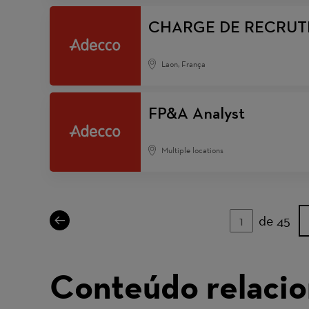
CHARGE DE RECRUTEM
Laon, França
FP&A Analyst
Multiple locations
de 45
Página
Conteúdo relaci