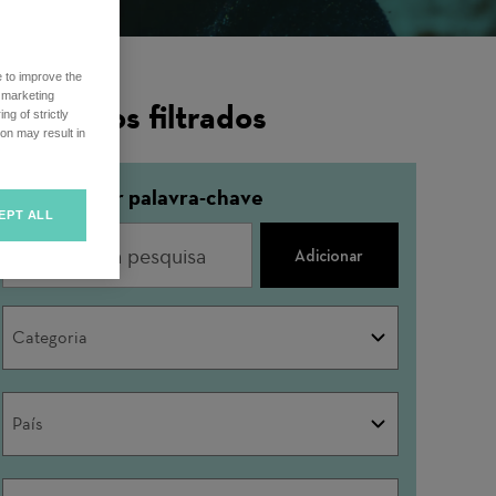
e to improve the
r marketing
esultados filtrados
ng of strictly
on may result in
Pesquisa por palavra-chave
EPT ALL
Adicionar
Categoria
Categoria
País
País
Cidade