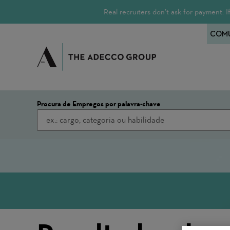
Real recruiters don’t ask for payment.
COMU
Procura de Empregos por palavra-chave