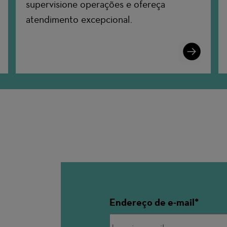
supervisione operações e ofereça
atendimento excepcional.
n
Learn
More
Endereço de e-mail