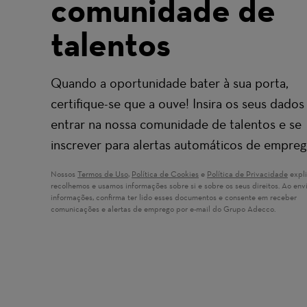
comunidade de
talentos
Quando a oportunidade bater à sua porta,
certifique-se que a ouve! Insira os seus dados
entrar na nossa comunidade de talentos e se
inscrever para alertas automáticos de empreg
Nossos
Termos de Uso
(opens in new window)
,
Política de Cookies
(opens in new window)
e
Política de Privacidade
(open
expl
recolhemos e usamos informações sobre si e sobre os seus direitos. Ao envi
informações, confirma ter lido esses documentos e consente em receber
comunicações e alertas de emprego por e-mail do Grupo Adecco.