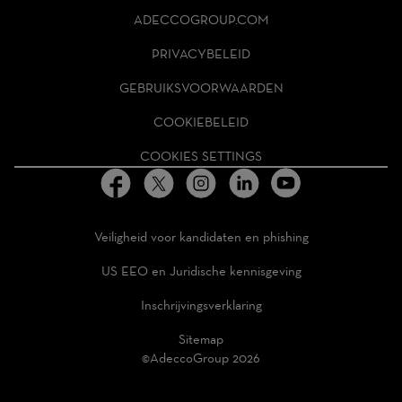
ADECCO
ADECCOGROUP.COM
GROUP
HOMEPAGE
PRIVACYBELEID
GEBRUIKSVOORWAARDEN
COOKIEBELEID
COOKIES SETTINGS
Veiligheid voor kandidaten en phishing
US EEO en Juridische kennisgeving
Inschrijvingsverklaring
Sitemap
©AdeccoGroup 2026