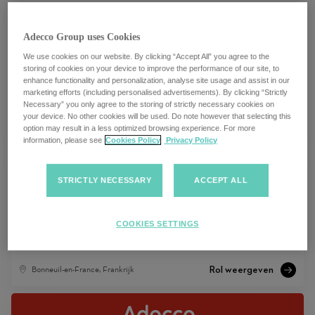
Adecco Group uses Cookies
We use cookies on our website. By clicking “Accept All” you agree to the
Search Consultant - Adecco - WFH
storing of cookies on your device to improve the performance of our site, to
enhance functionality and personalization, analyse site usage and assist in our
Anywhere Eastern or Central Time Zone
marketing efforts (including personalised advertisements). By clicking “Strictly
Necessary” you only agree to the storing of strictly necessary cookies on
your device. No other cookies will be used. Do note however that selecting this
Ohio City, Ohio
option may result in a less optimized browsing experience. For more
information, please see
Cookies Policy
Privacy Policy
STRICTLY NECESSARY
ACCEPT ALL
STAGIAIRE CHARGÉ(E) DE
COOKIES SETTINGS
RECRUTEMENT H/F
Bonneuil-en-France, Frankrijk