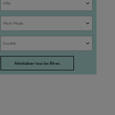
Ville
Work
Work Mode
Mode
Société
Société
Réinitialiser tous les filtres