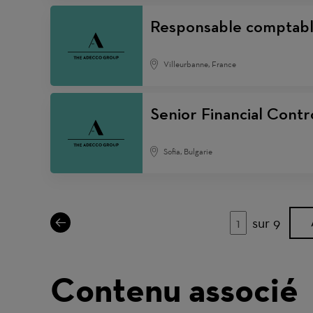
Responsable comptab
Villeurbanne, France
Senior Financial Contro
Sofia, Bulgarie
sur 9
Page
Contenu associé