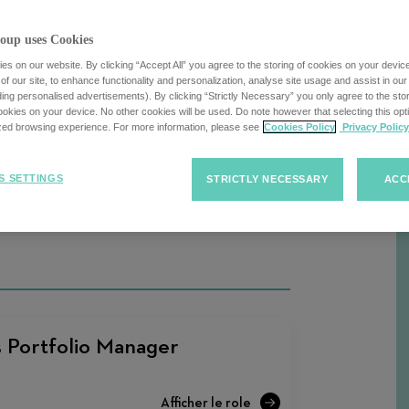
cherche
oup uses Cookies
s on our website. By clicking “Accept All” you agree to the storing of cookies on your devic
Trier
Trier les offres d'emploi
f our site, to enhance functionality and personalization, analyse site usage and assist in ou
R
uding personalised advertisements). By clicking “Strictly Necessary” you only agree to the stori
les
kies on your device. No other cookies will be used. Do note however that selecting this opti
ized browsing experience. For more information, please see
Cookies Policy
Privacy Policy
offres
d'emploi
S SETTINGS
STRICTLY NECESSARY
ACC
s Portfolio Manager