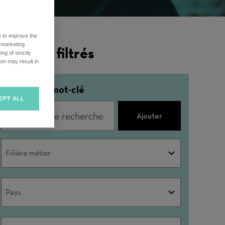
e to improve the
r marketing
ésultats filtrés
ng of strictly
on may result in
Affiner par mot-clé
EPT ALL
Ajouter
Filière
Filière métier
métier
Pays
Pays
Ville