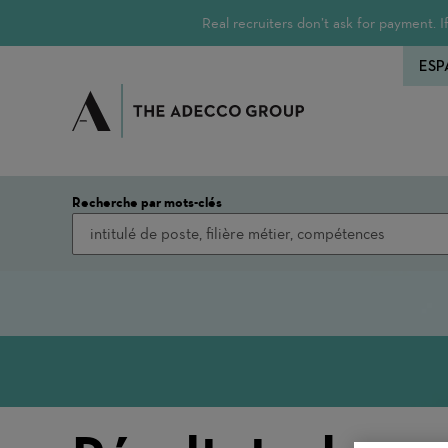
Real recruiters don’t ask for payment.
ESP
Recherche par mots-clés