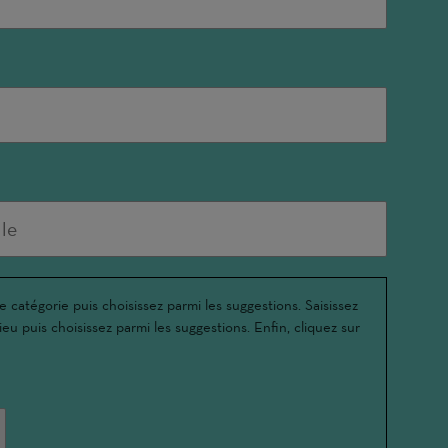
e catégorie puis choisissez parmi les suggestions. Saisissez
ieu puis choisissez parmi les suggestions. Enfin, cliquez sur