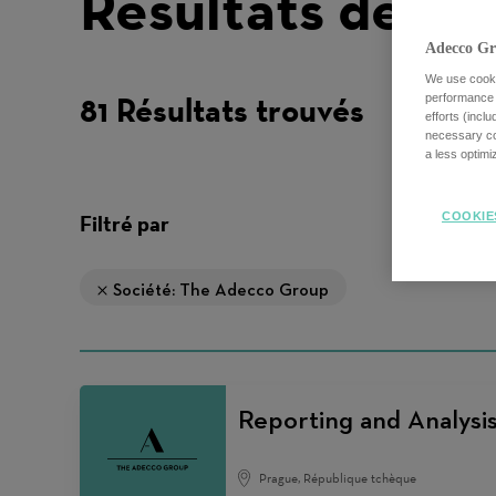
Résultats de re
Adecco Gr
We use cookie
81 Résultats trouvés
performance o
efforts (incl
necessary coo
a less optim
COOKIE
Filtré par
Société: The Adecco Group
Reporting and Analysi
Prague, République tchèque