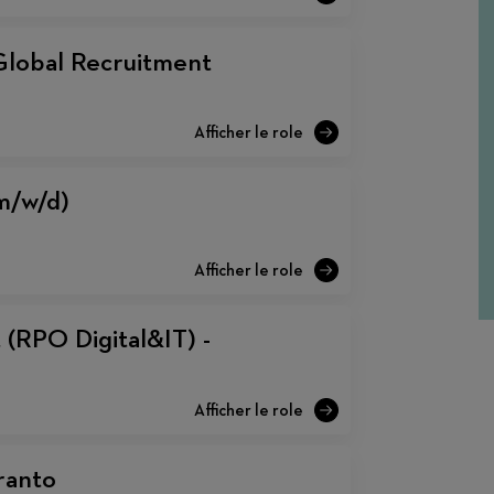
Global Recruitment
(m/w/d)
 (RPO Digital&IT) -
aranto