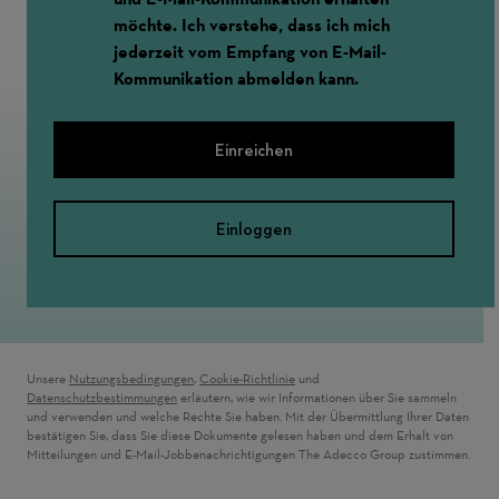
möchte. Ich verstehe, dass ich mich
jederzeit vom Empfang von E-Mail-
Kommunikation abmelden kann.
Einreichen
Einloggen
Unsere
Nutzungsbedingungen
,
Cookie-Richtlinie
und
Datenschutzbestimmungen
erläutern, wie wir Informationen über Sie sammeln
und verwenden und welche Rechte Sie haben. Mit der Übermittlung Ihrer Daten
bestätigen Sie, dass Sie diese Dokumente gelesen haben und dem Erhalt von
Mitteilungen und E-Mail-Jobbenachrichtigungen The Adecco Group zustimmen.