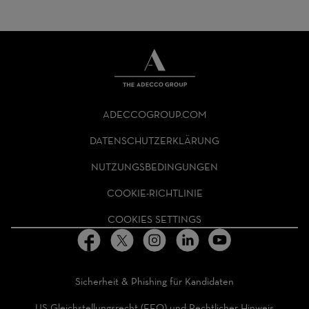
THE
ADECCO
ADECCOGROUP.COM
GROUP
HOMEPAGE
DATENSCHUTZERKLÄRUNG
NUTZUNGSBEDINGUNGEN
COOKIE-RICHTLINIE
COOKIES SETTINGS
Sicherheit & Phishing für Kandidaten
US Gleichstellungsrecht (EEO) und Rechtlicher Hinweis